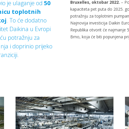
vio je ulaganje od
50
Bruxelles, oktobar 2022.
– Po
kapaciteta pet puta do 2025. god
nicu toplotnih
potražnju za toplotnim pumpam
koj
. To će dodatno
Najnovija investicija Daikin Eu
itet Daikina u Evropi
Republika otvorit će najmanje 5
eću potražnju za
Brno, koja će biti popunjena pri
nja i doprinio prijeko
nziciji.