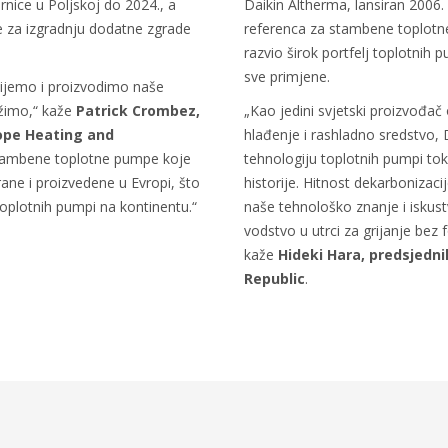
nice u Poljskoj do 2024., a
Daikin Altherma, lansiran 2006.
se za izgradnju dodatne zgrade
referenca za stambene toplotn
razvio širok portfelj toplotnih 
sve primjene.
zvijemo i proizvodimo naše
užimo,“ kaže
Patrick Crombez,
„Kao jedini svjetski proizvođač
rope Heating and
hlađenje i rashladno sredstvo, 
tambene toplotne pumpe koje
tehnologiju toplotnih pumpi to
ane i proizvedene u Evropi, što
historije. Hitnost dekarbonizaci
oplotnih pumpi na kontinentu.“
naše tehnološko znanje i iskus
vodstvo u utrci za grijanje bez f
kaže
Hideki Hara, predsjedni
Republic
.