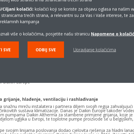
Ciljani kolačići:
kolačići koji se koriste za objavu oglasa na našim 
i stranicama trećih strana, a relevantni su za Vas i Vaše interese, te z
i reklamnih kampanja
e
Hilde Goossens, General Manager HR & General
Affairs EMEA
znali više o kolačićima, posjetite našu stranicu
Napomene o kolači
I SVE
ODBIJ SVE
Upravljanje kolačićima
: Daikin Europe
a grijanje, hlađenje, ventilaciju i rashlađivanje
a snažnu mrežu instalatera i partnera diljem svojih regija zahvaljuju
činkovitih sustava klimatizacije. Danas je Daikin Europe također vodeći 
nim pumpama Daikin Altherma za stambene primjene grijanja, koje je 
udjelom ugljika u Evropi, te toplotne pumpe proizvode se u belgijski
pe svojim linijama poslovanja dodao cjelovita rješenja za hladni lanac 