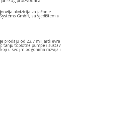
alijanskog proizvođača
ovija akvizicija za jačanje
ng Systems GmbH, sa sjedištem u
je prodaju od 23,7 milijardi evra
u pitanju toplotne pumpe i sustavi
u koji u svojim pogonima razvija i