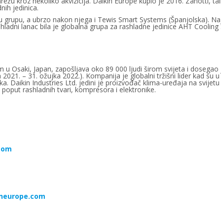
 mrežu kroz nekoliko akvizicija. Daikin Europe kupio je 2016. Zanotti, t
dnih jedinica.
u grupu, a ubrzo nakon njega i Tewis Smart Systems (Španjolska). Najn
 hladni lanac bila je globalna grupa za rashladne jedinice AHT Cooli
em u Osaki, Japan, zapošljava oko 89 000 ljudi širom svijeta i dosegao 
ja 2021. – 31. ožujka 2022.). Kompanija je globalni tržišni lider kad su 
raka. Daikin Industries Ltd. jedini je proizvođač klima-uređaja na svijet
oput rashladnih tvari, kompresora i elektronike.
com
ineurope.com