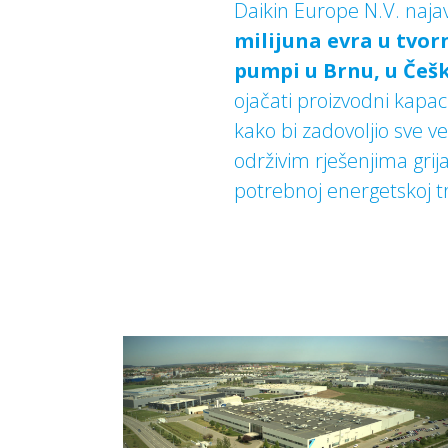
Daikin Europe N.V. naja
milijuna evra u tvor
pumpi u Brnu, u Češ
ojačati proizvodni kapac
kako bi zadovoljio sve v
održivim rješenjima grija
potrebnoj energetskoj tra