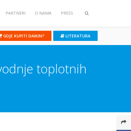
PARTNERI
O NAMA
PRESS
Toggle
search
GDJE KUPITI DAIKIN?
LITERATURA
vodnje toplotnih