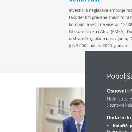
Investicija naglašava ambicije ra
također biti praćene snažnim ra
kompanija već ima više od 12.000
Bliskom istoku i Africi (EMEA). Da 
iz strateškog plana upravljanja, D
još 5.000 ljudi do 2025. godine.
Poboljš
Osnovni i 
Nužni su za o
(„osnovni kolač
Dodatni ko
Kolačići 
korisnika na 