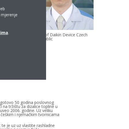
web
a mjerenje
ćima
.
Hideki Hara, President of Daikin Device Czech
Republic
ći gotovo 50 godina poslovnog
na tržištu za dizalice topline u
uveo 2006. godine. Uz veliku
m, češkim i njemačkim tvornicama
te je uz uz vlastite rashladne