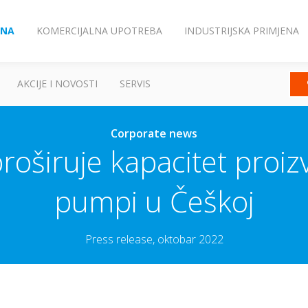
ENA
KOMERCIJALNA UPOTREBA
INDUSTRIJSKA PRIMJENA
AKCIJE I NOVOSTI
SERVIS
Corporate news
roširuje kapacitet proiz
pumpi u Češkoj
Press release, oktobar 2022