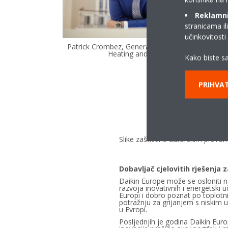
Reklamni/
stranicama il
učinkovitost
Patrick Crombez, General Manager Daikin Europ
Heating and Renewables
Kako biste sa
PRIHVAT
Slike zaštićene autorskim pravom
Dobavljač cjelovitih rješenja z
Daikin Europe može se osloniti n
razvoja inovativnih i energetski u
Europi i dobro poznat po toplot
potražnju za grijanjem s niskim 
u Evropi.
Posljednjih je godina Daikin Euro