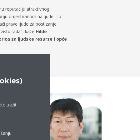
nu reputaciju atraktivnog
anju orijentiranom na ljude. To
ći prave ljude za postizanje
ržištu rada", kaže
Hilde
rica za ljudske resurse i opće
okies)
e tražiti
ašanju