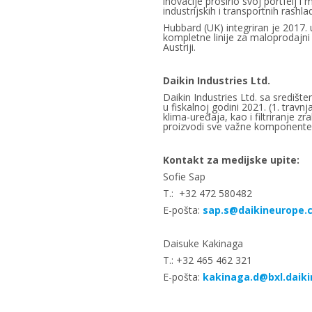
inovacije proširio svoj portfelj i
industrijskih i transportnih rashla
Hubbard (UK) integriran je 2017. 
kompletne linije za maloprodajni
Austriji.
Daikin Industries Ltd.
Daikin Industries Ltd. sa središt
u fiskalnoj godini 2021. (1. travn
klima-uređaja, kao i filtriranje z
proizvodi sve važne komponente p
Kontakt za medijske upite:
Sofie Sap
T.: +32 472 580482
E-pošta:
sap.s@daikineurope.
Daisuke Kakinaga
T.: +32 465 462 321
E-pošta:
kakinaga.d@bxl.daik