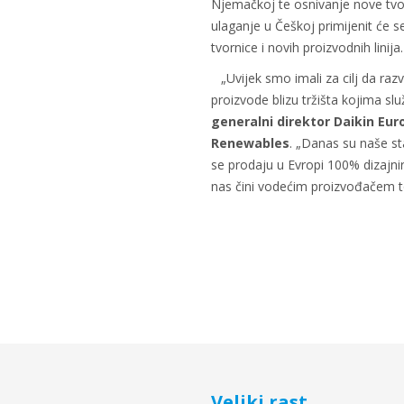
Njemačkoj te osnivanje nove tvor
ulaganje u Češkoj primijenit će 
tvornice i novih proizvodnih linija.
„Uvijek smo imali za cilj da ra
proizvode blizu tržišta kojima sl
generalni direktor Daikin Eu
Renewables
. „Danas su naše s
se prodaju u Evropi 100% dizajnir
nas čini vodećim proizvođačem t
Veliki rast