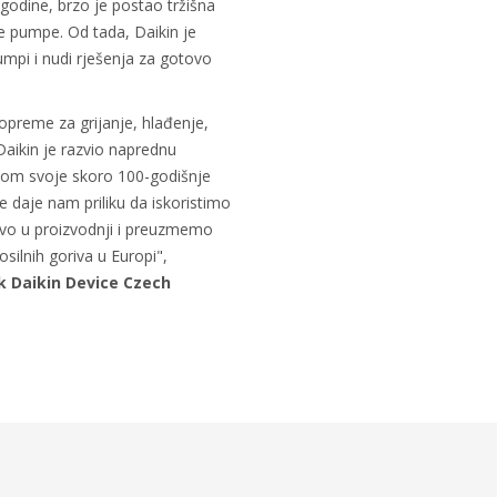
 godine, brzo je postao tržišna
e pumpe. Od tada, Daikin je
pumpi i nudi rješenja za gotovo
 opreme za grijanje, hlađenje,
Daikin je razvio naprednu
kom svoje skoro 100-godišnje
je daje nam priliku da iskoristimo
tvo u proizvodnji i preuzmemo
osilnih goriva u Europi",
k Daikin Device Czech