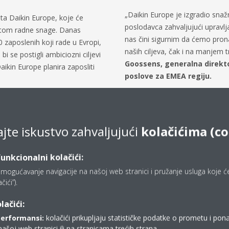
„Daikin Europe je izgradio snaž
sta Daikin Europe, koje će
poslodavca zahvaljujući upravlj
stom radne snage. Danas
nas čini sigurnim da ćemo prona
 zaposlenih koji rade u Evropi,
naših ciljeva, čak i na manjem t
bi se postigli ambiciozni ciljevi
Goossens, generalna direkto
aikin Europe planira zaposliti
poslove za EMEA regiju.
ajte iskustvo zahvaljujući
kolačićima (co
funkcionalni kolačići:
mogućavanje navigacije na našoj web stranici i pružanje usluga koje ćet
ići”).
lačići:
performansi:
kolačići prikupljaju statističke podatke o prometu i pon
našoj web stranici ili na stranicama trećih strana