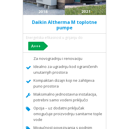
Daikin Altherma M toplotne
pumpe
Energetska efikasnost u grijanju do
Za novogradnju i renovaciju
Idealno za ugradnju kod ograničenih
unutarnjih prostora
Kompaktan dizajn koji ne zahtijeva
puno prostora
Maksimalno jednostavna instalacija,
potrebni samo vodeni priključci
Opcija – uz dodatni priključak
omogućuje proizvodnju sanitarne tople
vode
Mogućnost povezivanja s podnim