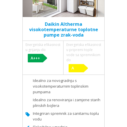
Daikin Altherma
visokotemperaturne toplotne
pumpe zrak-voda
Energetska efikasnost
Energetska efikasnost
u grijanju do
u pripremi tople
vode sa spremnikom
do
Idealno za novogradnju s
visokotemperaturnim toplinskim
pumpama
Idealno za renoviranja i zamjene starih
plinskih bojlera
Integriran spremnik za sanitarnu toplu
vodu