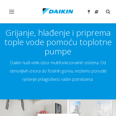
Toggle
Togg
navigation
sear
Grijanje, hlađenje i priprema
tople vode pomoću toplotne
pumpe
Daikin nudi veliki izbor multifunkcionalnih sistema. Od
obnovljivih izvora do fosilnih goriva, možemo ponuditi
rješenje prilagođeno vašim potrebama.
Nazad na pregled