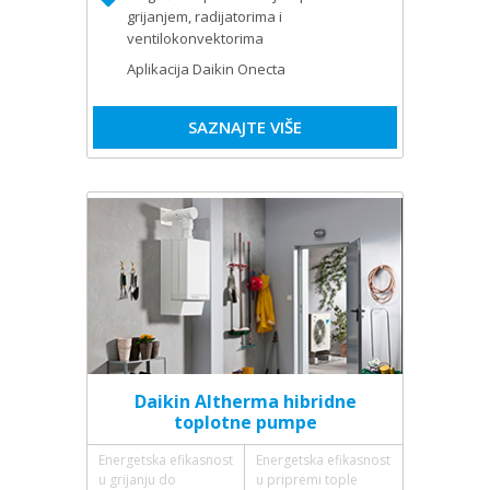
grijanjem, radijatorima i
ventilokonvektorima
Aplikacija Daikin Onecta
SAZNAJTE VIŠE
Daikin Altherma hibridne
toplotne pumpe
Energetska efikasnost
Energetska efikasnost
u grijanju do
u pripremi tople