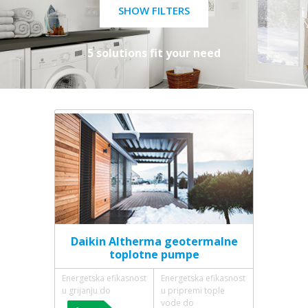
SHOW FILTERS
5 solutions fit your need
Daikin Altherma geotermalne
toplotne pumpe
Energetska efikasnost
Energetska efikasnost
u grijanju do
u pripremi tople
vode do