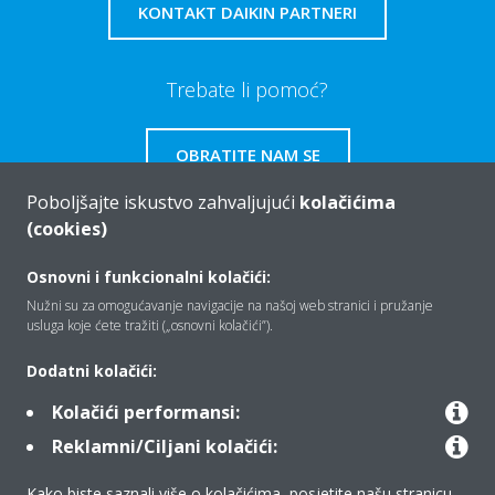
KONTAKT DAIKIN PARTNERI
Trebate li pomoć?
OBRATITE NAM SE
Poboljšajte iskustvo zahvaljujući
kolačićima
(cookies)
Osnovni i funkcionalni kolačići:
Tko smo mi
Nužni su za omogućavanje navigacije na našoj web stranici i pružanje
usluga koje ćete tražiti („osnovni kolačići”).
Rješenja
Dodatni kolačići:
Kolačići performansi:
Reklamni/Ciljani kolačići:
Kontakt
Kako biste saznali više o kolačićima, posjetite našu stranicu