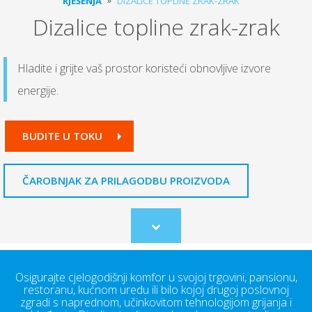
RJEŠENJA
DIZALICE TOPLINE ZRAK-ZRAK
Dizalice topline zrak-zrak
Hladite i grijte vaš prostor koristeći obnovljive izvore
energije.
BUDITE U TOKU
ČAROBNJAK ZA PRILAGODBU PROIZVODA
Scroll
to
content
Osigurajte cjelogodišnji komfor u svojoj trgovini, pansionu,
restoranu, kućnom uredu ili bilo kojoj drugoj poslovnoj
zgradi s naprednom, učinkovitom tehnologijom grijanja i