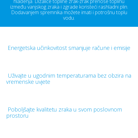
hlađenja. Dizalice topline zrak-zrak prenose toplinu
između vanjskog zraka i zgrade koristeći rashladni plin.
Dodavanjem spremnika možete imati i potrošnu toplu
vodu.
Energetska učinkovitost smanjuje račune i emisije
Uživajte u ugodnim temperaturama bez obzira na
vremenske uvjete
Poboljšajte kvalitetu zraka u svom poslovnom
prostoru