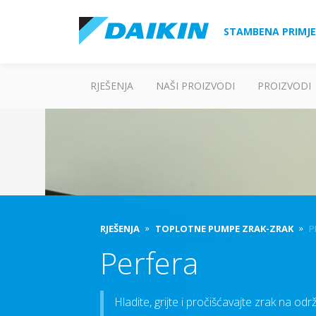
STAMBENA PRIMJ
RJEŠENJA
NAŠI PROIZVODI
PROIZVODI
RJEŠENJA
TOPLOTNE PUMPE ZRAK-ZRAK
P
Perfera
Hladite, grijte i pročišćavajte zrak na odr