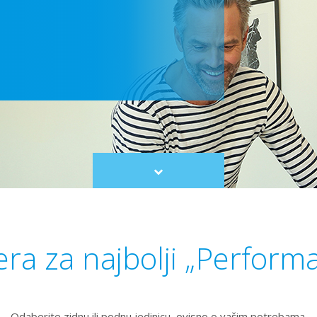
Scroll
to
content
era za najbolji „Perform
Odaberite zidnu ili podnu jedinicu, ovisno o vašim potrebama.