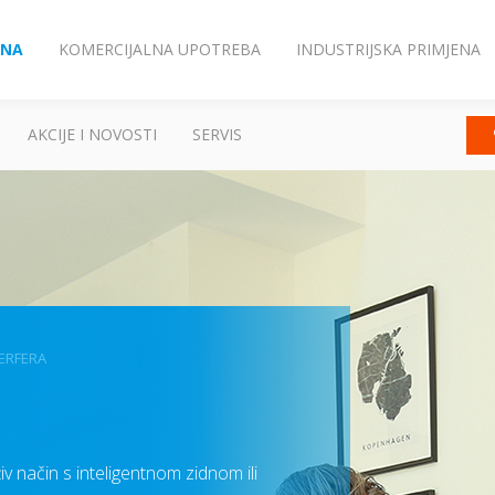
ENA
KOMERCIJALNA UPOTREBA
INDUSTRIJSKA PRIMJENA
AKCIJE I NOVOSTI
SERVIS
ERFERA
živ način s inteligentnom zidnom ili