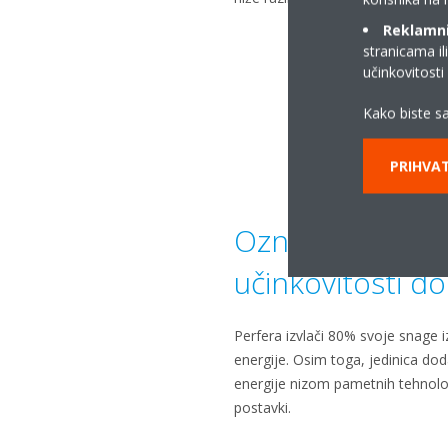
Reklamni/
stranicama il
učinkovitost
Kako biste sa
PRIHVAT
Oznaka energe
učinkovitosti d
Perfera izvlači 80% svoje snage i
energije. Osim toga, jedinica do
energije nizom pametnih tehnologi
postavki.