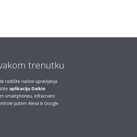
svakom trenutku
de različite načine upravljanja
stite
aplikaciju Daikin
m smartphoneu, infracrveni
kontrole putem Alexa ili Google