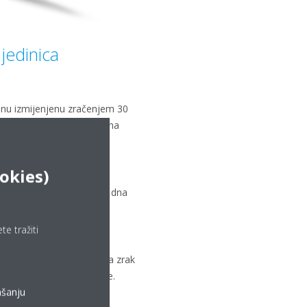
jedinica
linu izmijenjenu zračenjem 30
n toga, sustav se vraća na
a
okies)
ja distribuira vrući zrak s dna
e tražiti
ja zraka
 podne jedinice usmjerava zrak
obno i dosljedno grijanje.
ašanju