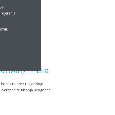
web
a mjerenje
ćima
.
ćavanje zraka
in Flash Streamer razgrađuje
ih alergena te uklanja neugodne