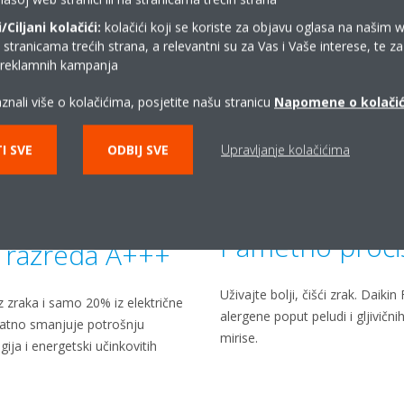
Ciljani kolačići:
kolačići koji se koriste za objavu oglasa na našim 
i stranicama trećih strana, a relevantni su za Vas i Vaše interese, te z
i reklamnih kampanja
znali više o kolačićima, posjetite našu stranicu
Napomene o kolači
I SVE
ODBIJ SVE
Upravljanje kolačićima
tske
Pametno pročiš
o razreda A+++
Uživajte bolji, čišći zrak. Daik
z zraka i samo 20% iz električne
alergene poput peludi i gljivičn
datno smanjuje potrošnju
mirise.
ja i energetski učinkovitih