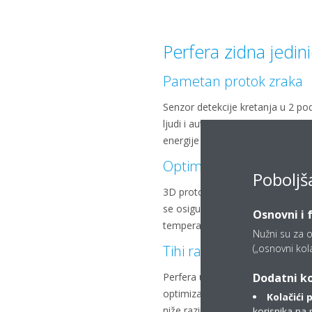
Perfera zidna jedin
Pametan protok zraka
Senzor detekcije kretanja u 2 po
ljudi i automatski prebacuje sust
energije kada otkrije praznu prost
Optimalna udobnost
Poboljš
3D protok zraka optimizira prot
se osiguralo da čak i kutovi veli
Osnovni i 
temperaturu.
Nužni su za o
(„osnovni kolač
Tihi rad
Dodatni ko
Perfera upotrebljava posebno diza
optimizaciju protoka zraka i već
Kolačići 
niže razine zvuka.
korisnika na 