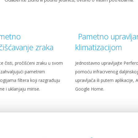
metno
Pametno upravlja
čišćavanje zraka
klimatizacijom
te čisti, pročišćeni zraku u svom
Jednostavno upravljajte Perfe
zahvaljujući pametnim
pomoću infracrvenog daljinsko
ogijama filtera koji razgrađuju
upravljača ili putem aplikacije, Al
ne i uklanjaju mirise.
Google Home.