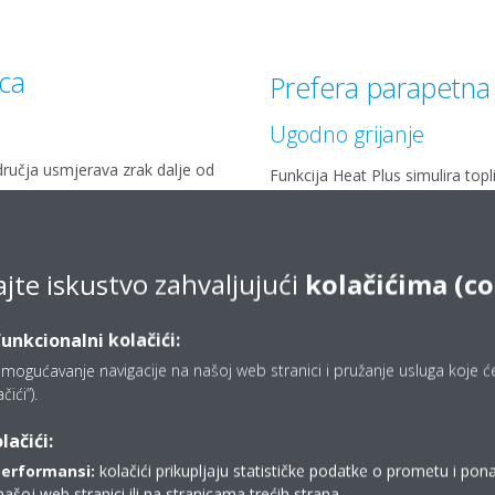
ica
Prefera parapetna 
Ugodno grijanje
dručja usmjerava zrak dalje od
Funkcija Heat Plus simulira top
av u način rada za uštedu
minuta, za ugodan učinak. Nako
oriju.
prethodne postavke.
Optimizirana konvekcij
ajte iskustvo zahvaljujući
kolačićima (co
ok zraka u vašem domu kako bi
Perferina funkcija podnog grijan
kih prostora imaju odgovarajuću
jedinice za ugodan učinak.
funkcionalni kolačići:
mogućavanje navigacije na našoj web stranici i pružanje usluga koje ćet
Ravnomjerna distribuci
ići”).
Dvostruki protok zraka Perfera
lačići:
jnirani ventilator za
prema gore i prema dolje, za ud
u energetsku učinkovitost uz
performansi:
kolačići prikupljaju statističke podatke o prometu i pon
našoj web stranici ili na stranicama trećih strana