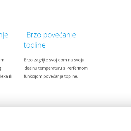
nje
Brzo povećanje
topline
rom
Brzo zagrijte svoj dom na svoju
g
idealnu temperaturu s Perferinom
exa ili
funkcijom povećanja topline.