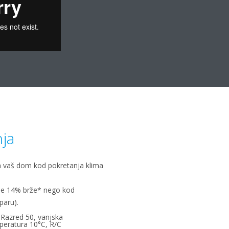
nja
va vaš dom kod pokretanja klima
je 14% brže* nego kod
paru).
: Razred 50, vanjska
peratura 10°C, R/C