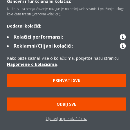
Osnovni i funkcionalni kolačići:
Nužni su za omogućavanje navigacije na našoj web stranici i pružanje usluga
Proizvodi
koje ćete tražiti („osnovni kolačići”).
Dodatni kolačići:
Copyright © Daikin
Kolačići performansi:
Pravna napomena
Obavijest o kolačićima
Reklamni/Ciljani kolačići:
Pravilnik o zaštiti privatnosti podataka
Poslovna etika
Kako biste saznali više o kolačićima, posjetite našu stranicu
Opći uvjeti prodaje
Data Act
Napomene o kolačićima
.
PRIHVATI SVE
ODBIJ SVE
Upravljanje kolačićima