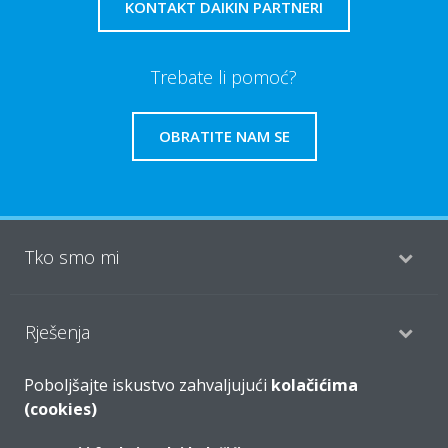
KONTAKT DAIKIN PARTNERI
Trebate li pomoć?
OBRATITE NAM SE
Tko smo mi
Rješenja
Poboljšajte iskustvo zahvaljujući
kolačićima
Kontakt
(cookies)