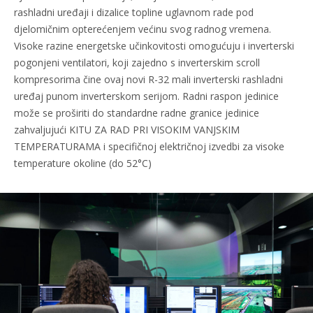
rashladni uređaji i dizalice topline uglavnom rade pod
djelomičnim opterećenjem većinu svog radnog vremena.
Visoke razine energetske učinkovitosti omogućuju i inverterski
pogonjeni ventilatori, koji zajedno s inverterskim scroll
kompresorima čine ovaj novi R-32 mali inverterski rashladni
uređaj punom inverterskom serijom. Radni raspon jedinice
može se proširiti do standardne radne granice jedinice
zahvaljujući KITU ZA RAD PRI VISOKIM VANJSKIM
TEMPERATURAMA i specifičnoj električnoj izvedbi za visoke
temperature okoline (do 52°C)