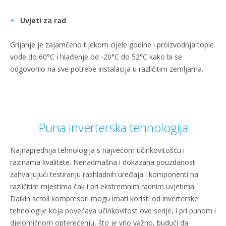
Uvjeti za rad
Grijanje je zajamčeno tijekom cijele godine i proizvodnja tople
vode do 60°C i hlađenje od -20°C do 52°C kako bi se
odgovorilo na sve potrebe instalacija u različitim zemljama.
Puna inverterska tehnologija
Najnaprednija tehnologija s najvećom učinkovitošću i
razinama kvalitete. Nenadmašna i dokazana pouzdanost
zahvaljujući testiranju rashladnih uređaja i komponenti na
različitim mjestima čak i pri ekstremnim radnim uvjetima.
Daikin scroll kompresori mogu imati koristi od inverterske
tehnologije koja povećava učinkovitost ove serije, i pri punom i
djelomičnom opterećenju, što je vrlo važno, budući da