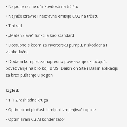
• Najbolje razine učinkovitosti na tržištu
• Najniže izravne i neizravne emisije CO2 na tržištu
• Tihi rad
• „Mater/Slave“ funkcija kao standard
• Dostupno s kitom za invertersku pumpu, niskotlačna i
visokotlačna
• Dodatni komplet za napredno povezivanje uključujući:
povezivanje na bilo koji BMS, Daikin on Site i Daikin aplikaciju
za brzo puštanje u pogon
Izgled:
• 1 ili 2 rashladna kruga
• Optimizirani pločasti lemljeni izmjenjivač topline
• Optimizirani Cu-Al kondenzator