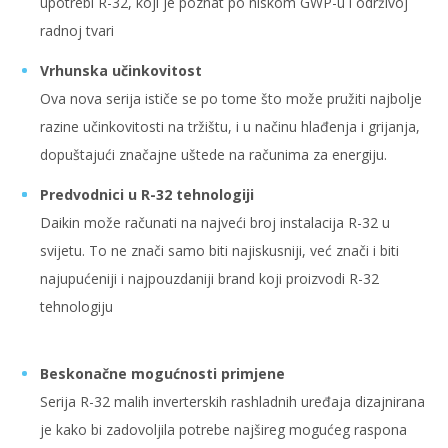
upotrebi R-32, koji je poznat po niskom GWP-u i održivoj
radnoj tvari
Vrhunska učinkovitost
Ova nova serija ističe se po tome što može pružiti najbolje
razine učinkovitosti na tržištu, i u načinu hlađenja i grijanja,
dopuštajući značajne uštede na računima za energiju.
Predvodnici u R-32 tehnologiji
Daikin može računati na najveći broj instalacija R-32 u
svijetu. To ne znači samo biti najiskusniji, već znači i biti
najupućeniji i najpouzdaniji brand koji proizvodi R-32
tehnologiju
Beskonačne mogućnosti primjene
Serija R-32 malih inverterskih rashladnih uređaja dizajnirana
je kako bi zadovoljila potrebe najšireg mogućeg raspona