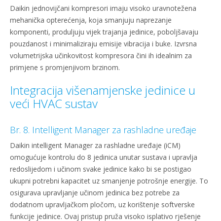
Daikin jednovijčani kompresori imaju visoko uravnotežena
mehanička opterećenja, koja smanjuju naprezanje
komponenti, produljuju vijek trajanja jedinice, poboljšavaju
pouzdanost i minimaliziraju emisije vibracija i buke. Izvrsna
volumetrijska učinkovitost kompresora čini ih idealnim za
primjene s promjenjivom brzinom.
Integracija višenamjenske jedinice u
veći HVAC sustav
Br. 8. Intelligent Manager za rashladne uređaje
Daikin intelligent Manager za rashladne uređaje (iCM)
omogućuje kontrolu do 8 jedinica unutar sustava i upravlja
redoslijedom i učinom svake jedinice kako bi se postigao
ukupni potrebni kapacitet uz smanjenje potrošnje energije. To
osigurava upravljanje učinom jedinica bez potrebe za
dodatnom upravljačkom pločom, uz korištenje softverske
funkcije jedinice. Ovaj pristup pruža visoko isplativo rješenje