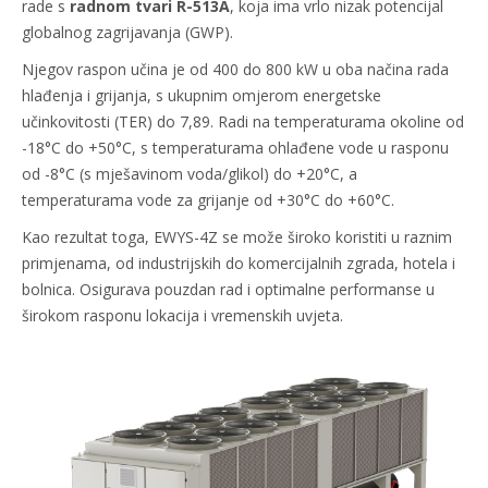
rade s
radnom tvari R-513A
, koja ima vrlo nizak potencijal
globalnog zagrijavanja (GWP).
Njegov raspon učina je od 400 do 800 kW u oba načina rada
hlađenja i grijanja, s ukupnim omjerom energetske
učinkovitosti (TER) do 7,89. Radi na temperaturama okoline od
-18°C do +50°C, s temperaturama ohlađene vode u rasponu
od -8°C (s mješavinom voda/glikol) do +20°C, a
temperaturama vode za grijanje od +30°C do +60°C.
Kao rezultat toga, EWYS-4Z se može široko koristiti u raznim
primjenama, od industrijskih do komercijalnih zgrada, hotela i
bolnica. Osigurava pouzdan rad i optimalne performanse u
širokom rasponu lokacija i vremenskih uvjeta.