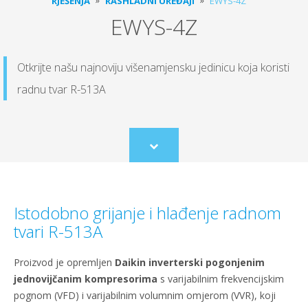
RJEŠENJA
RASHLADNI UREĐAJI
EWYS-4Z
EWYS-4Z
Otkrijte našu najnoviju višenamjensku jedinicu koja koristi
radnu tvar R-513A
Scroll
to
content
Istodobno grijanje i hlađenje radnom
tvari R-513A
Proizvod je opremljen
Daikin inverterski pogonjenim
jednovijčanim kompresorima
s varijabilnim frekvencijskim
pognom (VFD) i varijabilnim volumnim omjerom (VVR), koji