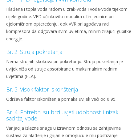
Hlađena i topla voda radom u zrak-voda i voda-voda tijekom
cijele godine. VFD učinkovito modulira učin jedinice pri
djelomičnom opterećenju, dok VVR prilagođava rad
kompresora da odgovara svim uvjetima, minimizirajući gubitke
energije.
Br. 2. Struja pokretanja
Nema strujnih skokova pri pokretanju. Struja pokretanja je
uvijek niža od struje apsorbirane u maksimalnim radnim
uvjetima (FLA).
Br. 3. Visok faktor iskorištenja
Održava faktor iskorištenja pomaka uvijek veći od 0,95.
Br. 4. Potrebni su brzi uvjeti udobnosti i nizak
sadržaj vode
Varijacija izlazne snage u izravnom odnosu sa zahtjevima
sustava za hlađenje i grijanje omogućuje mu postizanje