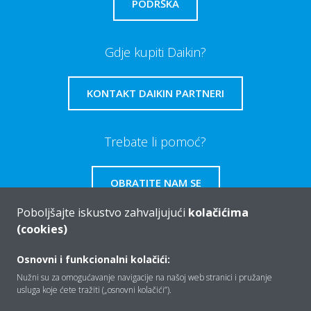
PODRŠKA
Gdje kupiti Daikin?
KONTAKT DAIKIN PARTNERI
Trebate li pomoć?
OBRATITE NAM SE
Poboljšajte iskustvo zahvaljujući
kolačićima
(cookies)
Osnovni i funkcionalni kolačići:
Tko smo mi
Nužni su za omogućavanje navigacije na našoj web stranici i pružanje
usluga koje ćete tražiti („osnovni kolačići”).