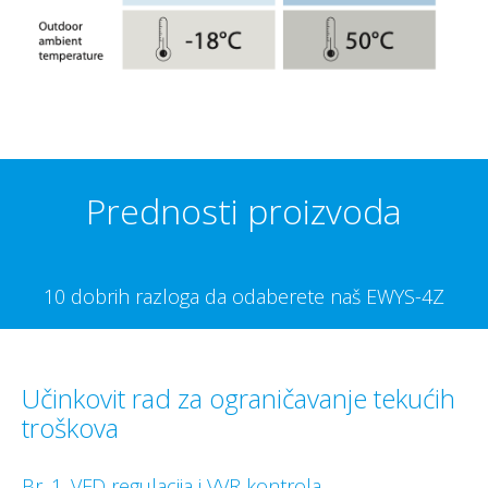
Prednosti proizvoda
10 dobrih razloga da odaberete naš EWYS-4Z
Učinkovit rad za ograničavanje tekućih
troškova
Br. 1. VFD regulacija i VVR kontrola