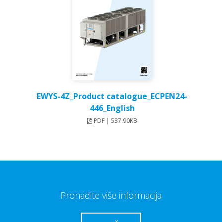
EWYS-4Z_Product catalogue_ECPEN24-
446_English
PDF | 537.90KB
Pronađite više informacija