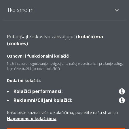
Tko smo mi
Rješenja
Poboljšajte iskustvo zahvaljujući
kolačićima
(cookies)
Kontakt
Osnovni i funkcionalni kolačići:
Nužni su za omogućavanje navigacije na našoj web stranici i pružanje usluga
koje ćete tražiti („osnovni kolačići”).
Proizvodi
Dodatni kolačići:
Kolačići performansi:
Copyright © Daikin
Reklamni/Ciljani kolačići:
Pravna napomena
Obavijest o kolačićima
Kako biste saznali više o kolačićima, posjetite našu stranicu
Pravilnik o zaštiti privatnosti podataka
Poslovna etika
Napomene o kolačićima
.
Opći uvjeti prodaje
Data Act