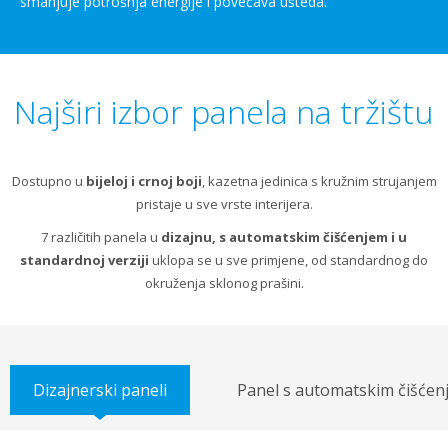
smanjuje potrošnja energije i povećava ušteda.
Najširi izbor panela na tržištu
Dostupno u
bijeloj i crnoj boji
, kazetna jedinica s kružnim strujanjem
pristaje u sve vrste interijera.
7 različitih panela u
dizajnu, s automatskim čišćenjem i u
standardnoj verziji
uklopa se u sve primjene, od standardnog do
okruženja sklonog prašini.
Dizajnerski paneli
Panel s automatskim čišćen