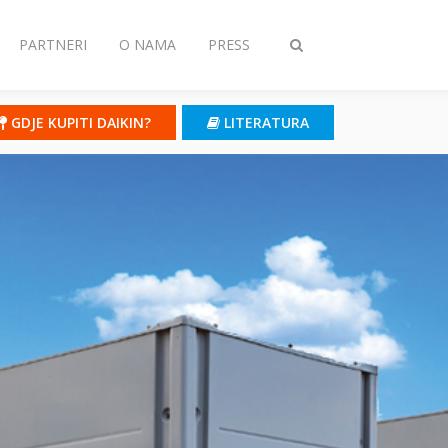
PARTNERI
O NAMA
PRESS
Toggle
search
GDJE KUPITI DAIKIN?
LITERATURA