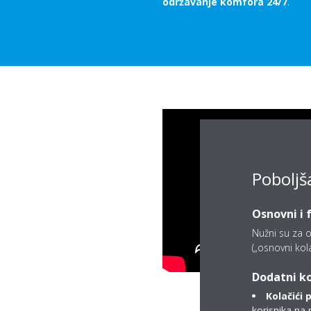
održavanje komfora 24/7
.
Poboljš
Osnovni i 
Nužni su za o
(„osnovni kolač
Dodatni ko
Kolačići 
korisnika na 