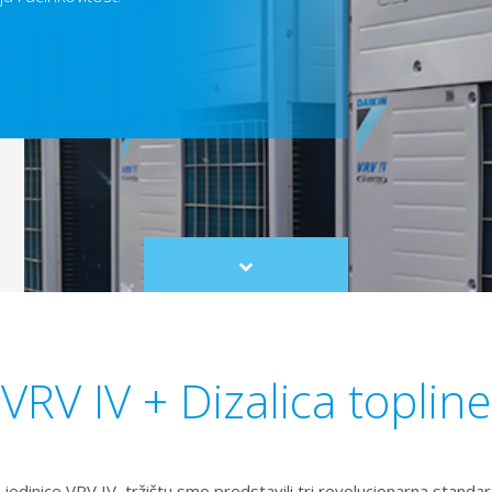
Scroll
to
content
VRV IV + Dizalica topline
jedinice VRV IV, tržištu smo predstavili tri revolucionarna standar