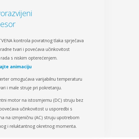
orazvijeni
esor
VENA kontrola povratnog tlaka sprječava
 radne tvari i povećava učinkovitost
 rada s niskim opterećenjem.
ajte animaciju
verter omogućava varijabilnu temperaturu
ari i male struje pri pokretanju.
ntni motor na istosmjernu (DC) struju bez
 povećava učinkovitost u usporedbi s
a na izmjeničnu (AC) struju upotrebom
og i reluktantnog okretnog momenta.