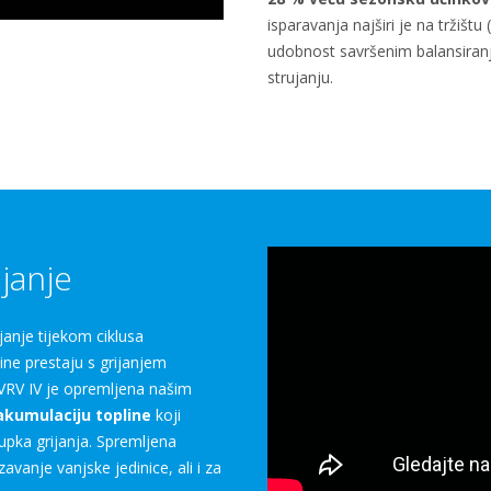
isparavanja najširi je na tržišt
udobnost savršenim balansiran
strujanju.
janje
janje tijekom ciklusa
ine prestaju s grijanjem
 VRV IV je opremljena našim
akumulaciju topline
koji
upka grijanja. Spremljena
avanje vanjske jedinice, ali i za