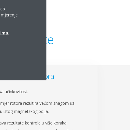
web
a mjerenje
ćima
.
komponente
motor ventilatora
a učinkovitost.
omjer rotora rezultira većom snagom uz
u istog magnetskog polja.
ava rezultate kontrole u više koraka