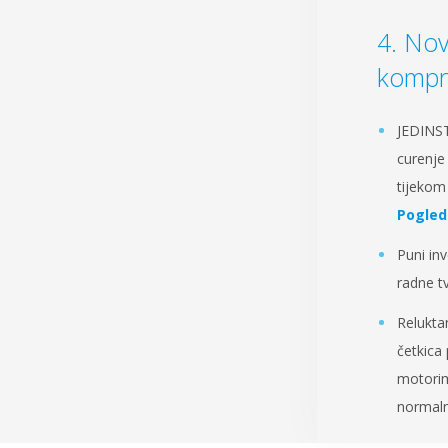
Nov
kompr
JEDINST
curenje
tijekom
Pogled
Puni in
radne tv
Relukta
četkica
motorim
normaln