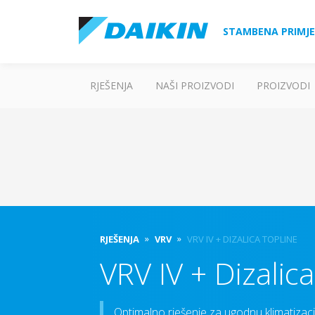
STAMBENA PRIMJ
RJEŠENJA
NAŠI PROIZVODI
PROIZVODI
RJEŠENJA
VRV
VRV IV + DIZALICA TOPLINE
VRV IV + Dizalica
Optimalno rješenje za ugodnu klimatizacij