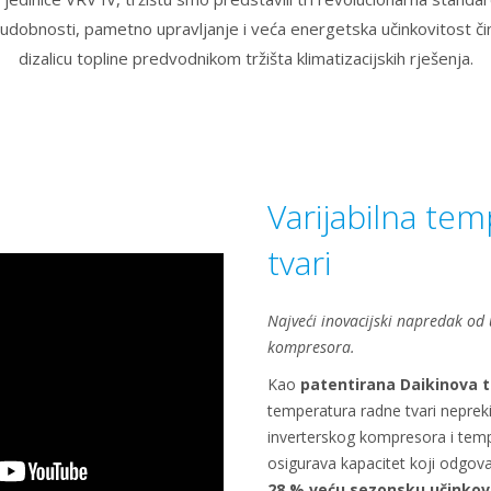
a udobnosti, pametno upravljanje i veća energetska učinkovitost č
dizalicu topline predvodnikom tržišta klimatizacijskih rješenja.
Varijabilna te
tvari
Najveći inovacijski napredak od
kompresora.
Kao
patentirana Daikinova t
temperatura radne tvari neprek
inverterskog kompresora i temp
osigurava kapacitet koji odgov
28 % veću sezonsku učinkov