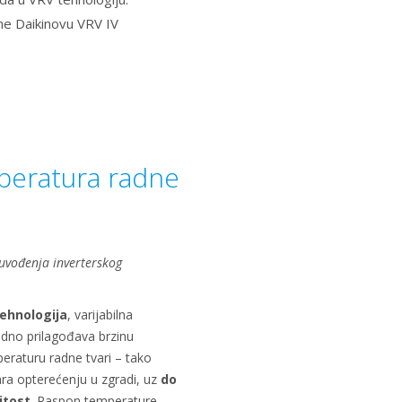
ine Daikinovu VRV IV
mperatura radne
 uvođenja inverterskog
ehnologija
, varijabilna
idno prilagođava brzinu
eraturu radne tvari – tako
ara opterećenju u zgradi, uz
do
itost
. Raspon temperature