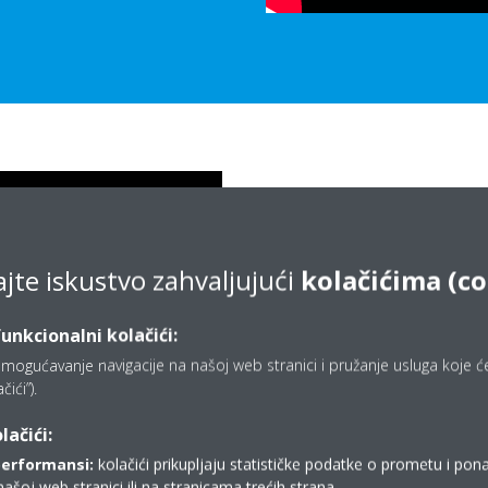
VRV konfigurat
Svaka VRV IV jedinica dolazi o
ajte iskustvo zahvaljujući
kolačićima (co
konfiguratorom. To je softvers
pojednostavljuje konfigurac
funkcionalni kolačići:
instalater provest ćete manje v
jedinica, moći ćete upravljati s v
mogućavanje navigacije na našoj web stranici i pružanje usluga koje ćet
ići”).
ključne kupce i jednostavno pr
vanjskim jedinicama.
lačići:
performansi:
kolačići prikupljaju statističke podatke o prometu i pon
našoj web stranici ili na stranicama trećih strana