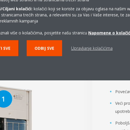
Ciljani kolačići:
kolačići koji se koriste za objavu oglasa na našim 
i stranicama trećih strana, a relevantni su za Vas i Vaše interese, te z
i reklamnih kampanja
znali više o kolačićima, posjetite našu stranicu
Napomene o kolači
edizajnirane ključne 
I SVE
ODBIJ SVE
Upravljanje kolačićima
DC 
Povećav
Veći pr
upotreb
Poboljš