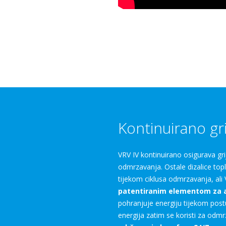
Kontinuirano gri
VRV IV kontinuirano osigurava gri
odmrzavanja. Ostale dizalice topl
tijekom ciklusa odmrzavanja, ali
patentiranim elementom
za 
pohranjuje energiju tijekom post
energija zatim se koristi za odmrz