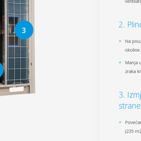
ventila
Pli
Na pouz
okoline.
Manja u
zraka kr
Izmj
strane
Povećan
(235 m2