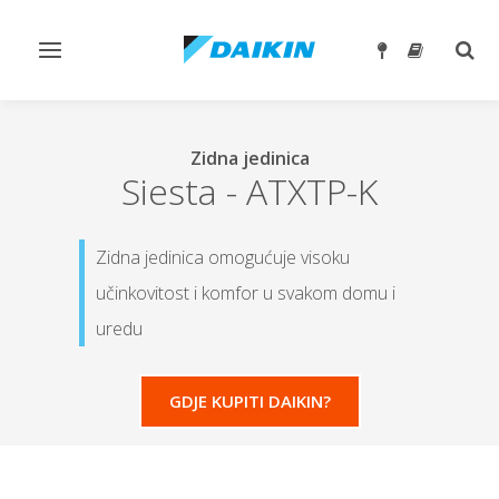
Toggle
Togg
navigation
sear
Zidna jedinica
Siesta
-
ATXTP-K
Zidna jedinica omogućuje visoku
učinkovitost i komfor u svakom domu i
uredu
GDJE KUPITI DAIKIN?