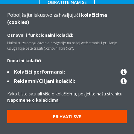
OBRATITE NAM SE
Poboljšajte iskustvo zahvaljujući
kolačićima
(cookies)
Osnovni i funkcionalni kolačići:
Tko smo mi
Nužni su za omogućavanje navigacije na našoj web stranici i pružanje
usluga koje ćete tražiti („osnovni kolačići”).
Rješenja
Dodatni kolačići:
Kolačići performansi:
Reklamni/Ciljani kolačići:
Kontakt
Kako biste saznali više o kolačićima, posjetite našu stranicu
Napomene o kolačićima
.
Proizvodi
PRIHVATI SVE
Copyright © Daikin