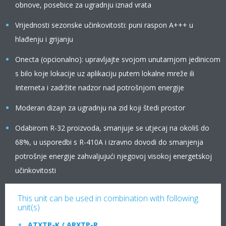
obnove, posebice za ugradnju iznad vrata
Vrijednosti sezonske učinkovitosti: puni raspon A+++ u
hlađenju i grijanju
Onecta (opcionalno): upravljajte svojom unutarnjom jedinicom
s bilo koje lokacije uz aplikaciju putem lokalne mreže ili
Interneta i zadržite nadzor nad potrošnjom energije
Moderan dizajn za ugradnju na zid koji štedi prostor
Odabirom R-32 proizvoda, smanjuje se utjecaj na okoliš do
68%, u usporedbi s R-410A i izravno dovodi do smanjenja
potrošnje energije zahvaljujući njegovoj visokoj energetskoj
učinkovitosti
This unit can be used in combination with following
unit(s)
ATXTP-K / ARXTP-R