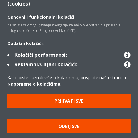
(cookies)
Osnovni i funkcionalni kolačići:
Tko smo mi
Nužni su za omogućavanje navigacije na našoj web stranici i pružanje
usluga koje ćete tražiti („osnovni kolačići”).
Rješenja
Dodatni kolačići:
Kolačići performansi:
Reklamni/Ciljani kolačići:
Kontakt
Kako biste saznali više o kolačićima, posjetite našu stranicu
Napomene o kolačićima
.
Proizvodi
PRIHVATI SVE
Copyright © Daikin
Pravna napomena
Obavijest o kolačićima
ODBIJ SVE
Pravilnik o zaštiti privatnosti podataka
Poslovna etika