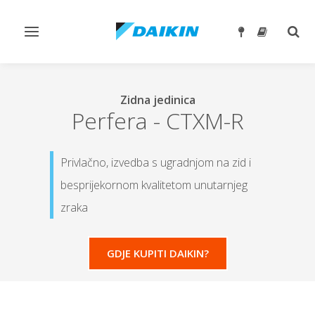
Toggle
Togg
navigation
sear
Zidna jedinica
Perfera
-
CTXM-R
Privlačno, izvedba s ugradnjom na zid i
besprijekornom kvalitetom unutarnjeg
zraka
GDJE KUPITI DAIKIN?