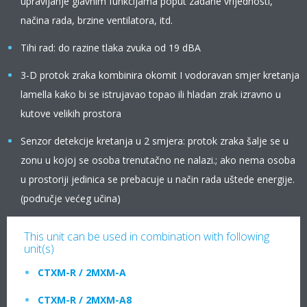
upravljanje glavnim funkcijama poput zadane vrijednosti,
načina rada, brzine ventilatora, itd.
Tihi rad: do razine tlaka zvuka od 19 dBA
3-D protok zraka kombinira okomit I vodoravan smjer kretanja
lamella kako bi se istrujavao topao ili hladan zrak izravno u
kutove velikih prostora
Senzor detekcije kretanja u 2 smjera: protok zraka šalje se u
zonu u kojoj se osoba trenutačno ne nalazi.; ako nema osoba
u prostoriji jedinica se prebacuje u način rada uštede energije.
(područje većeg učina)
This unit can be used in combination with following
unit(s)
CTXM-R / 2MXM-A
CTXM-R / 2MXM-A8