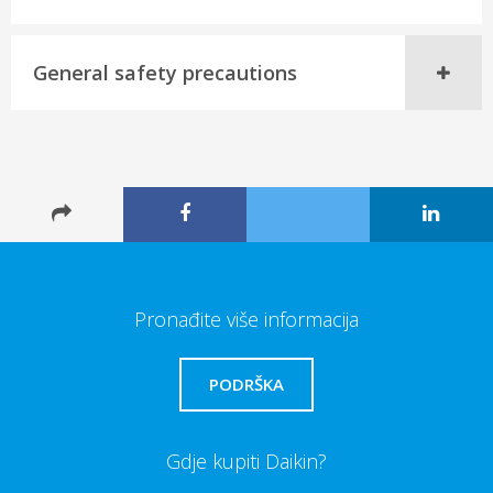
General safety precautions
Pronađite više informacija
PODRŠKA
Gdje kupiti Daikin?