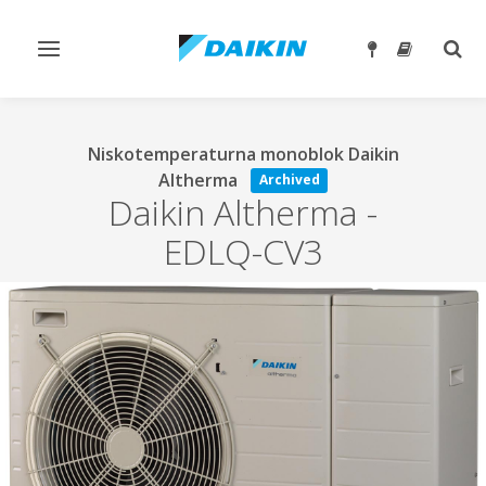
Toggle
Togg
navigation
sear
Niskotemperaturna monoblok Daikin
Altherma
Archived
Daikin Altherma
-
EDLQ-CV3