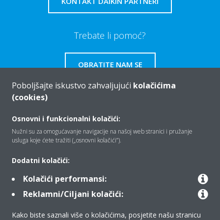
KONTAKT DAIKIN PARTNERI
Trebate li pomoć?
OBRATITE NAM SE
Poboljšajte iskustvo zahvaljujući
kolačićima
(cookies)
Osnovni i funkcionalni kolačići:
Tko smo mi
Nužni su za omogućavanje navigacije na našoj web stranici i pružanje
usluga koje ćete tražiti („osnovni kolačići”).
Rješenja
Dodatni kolačići:
Kolačići performansi:
Reklamni/Ciljani kolačići:
Kontakt
Kako biste saznali više o kolačićima, posjetite našu stranicu