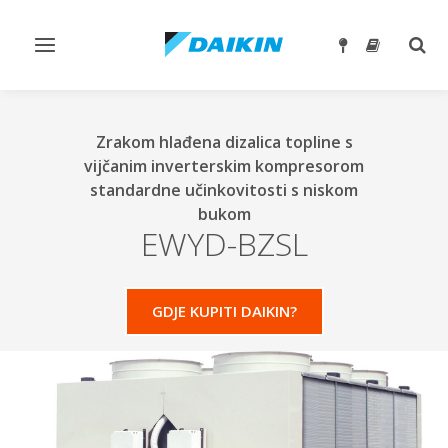
Toggle
Togg
navigation
sear
Zrakom hlađena dizalica topline s
vijčanim inverterskim kompresorom
standardne učinkovitosti s niskom
bukom
EWYD-BZSL
GDJE KUPITI DAIKIN?