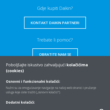
Gdje kupiti Daikin?
KONTAKT DAIKIN PARTNERI
Trebate li pomoć?
OBRATITE NAM SE
Poboljšajte iskustvo zahvaljujući
kolačićima
(cookies)
Osnovni i funkcionalni kolačići:
Tko smo mi
Nužni su za omogućavanje navigacije na našoj web stranici i pružanje
usluga koje ćete tražiti („osnovni kolačići”).
Rješenja
Dodatni kolačići: