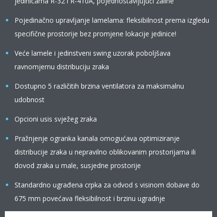
jedinicama R-32 i R-410A, pojednostavljujući zalihe
Pojedinačno upravljanje lamelama: fleksibilnost prema izgledu
specifične prostorije bez promjene lokacije jedinice!
Veće lamele i jedinstveni swing uzorak poboljšava
ravnomjernu distribuciju zraka
Dostupno 5 različitih brzina ventilatora za maksimalnu
udobnost
Opcioni usis svježeg zraka
Pražnjenje ogranka kanala omogućava optimiziranje
distribucije zraka u nepravilno oblikovanim prostorijama ili
dovod zraka u male, susjedne prostorije
Standardno ugrađena crpka za odvod s visinom dobave do
675 mm povećava fleksibilnost i brzinu ugradnje