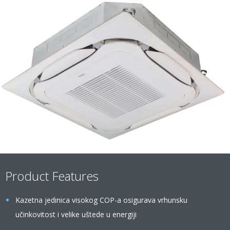
Product Features
Kazetna jedinica visokog COP-a osigurava vrhunsku
učinkovitost i velike uštede u energiji