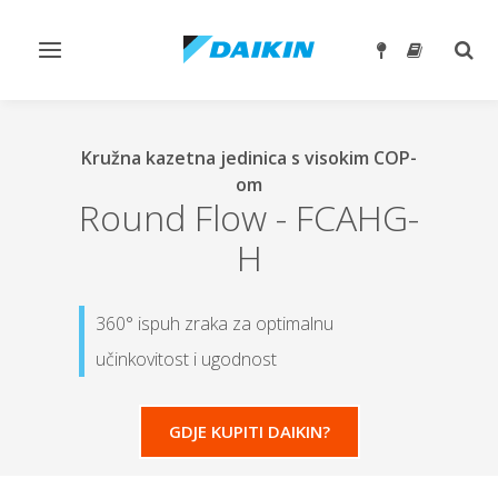
Toggle
Togg
navigation
sear
Kružna kazetna jedinica s visokim COP-
om
Round Flow
-
FCAHG-
H
360° ispuh zraka za optimalnu
učinkovitost i ugodnost
GDJE KUPITI DAIKIN?