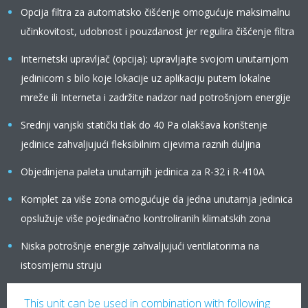
Opcija filtra za automatsko čišćenje omogućuje maksimalnu
učinkovitost, udobnost i pouzdanost jer regulira čišćenje filtra
Internetski upravljač (opcija): upravljajte svojom unutarnjom
jedinicom s bilo koje lokacije uz aplikaciju putem lokalne
mreže ili Interneta i zadržite nadzor nad potrošnjom energije
Srednji vanjski statički tlak do 40 Pa olakšava korištenje
jedinice zahvaljujući fleksibilnim cijevima raznih duljina
Objedinjena paleta unutarnjih jedinica za R-32 i R-410A
Komplet za više zona omogućuje da jedna unutarnja jedinica
opslužuje više pojedinačno kontroliranih klimatskih zona
Niska potrošnje energije zahvaljujući ventilatorima na
istosmjernu struju
This unit can be used in combination with following