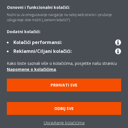
Osnovni i funkcionalni kolačići:
Tko smo mi
Nužni su za omogućavanje navigacije na našoj web stranici i pružanje
usluga koje ćete tražiti („osnovni kolačići”).
Rješenja
Dodatni kolačići:
Kolačići performansi:
Reklamni/Ciljani kolačići:
Kontakt
Kako biste saznali više o kolačićima, posjetite našu stranicu
Napomene o kolačićima
.
Proizvodi
PRIHVATI SVE
Copyright © Daikin
Pravna napomena
Obavijest o kolačićima
ODBIJ SVE
Pravilnik o zaštiti privatnosti podataka
Poslovna etika
Upravljanje kolačićima
Opći uvjeti prodaje
Data Act