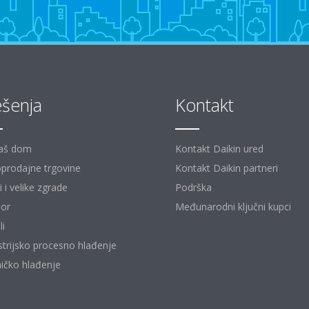
ešenja
Kontakt
aš dom
Kontakt Daikin ured
prodajne trgovine
Kontakt Daikin partneri
 i velike zgrade
Podrška
or
Međunarodni ključni kupci
li
strijsko procesno hlađenje
ičko hlađenje