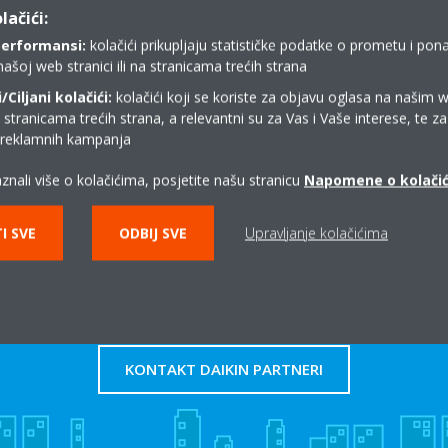
lačići:
performansi:
kolačići prikupljaju statističke podatke o prometu i pon
našoj web stranici ili na stranicama trećih strana
Ciljani kolačići:
kolačići koji se koriste za objavu oglasa na našim 
y documents in this category.
i stranicama trećih strana, a relevantni su za Vas i Vaše interese, te z
i reklamnih kampanja
znali više o kolačićima, posjetite našu stranicu
Napomene o kolači
I SVE
ODBIJ SVE
Upravljanje kolačićima
Gdje kupiti Daikin?
KONTAKT DAIKIN PARTNERI