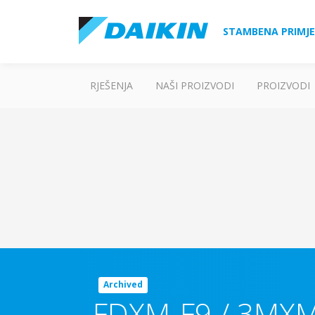
STAMBENA PRIMJ
RJEŠENJA
NAŠI PROIZVODI
PROIZVODI
Archived
FDXM-F9 / 3MX