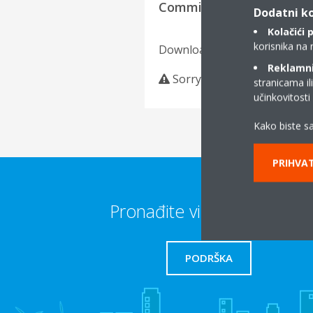
Commissioning Checklist
Dodatni ko
Kolačići 
korisnika na 
Download language
Reklamni/
Sorry, we could not find an
stranicama il
učinkovitost
Kako biste sa
PRIHVAT
Pronađite više informacija
PODRŠKA