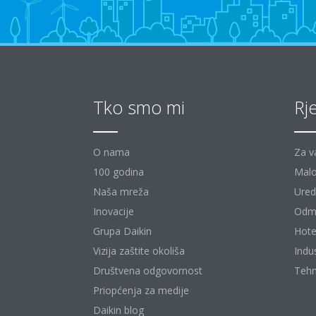
Tko smo mi
Rj
O nama
Za v
100 godina
Malo
Naša mreža
Uredi
Inovacije
Odm
Grupa Daikin
Hote
Vizija zaštite okoliša
Indu
Društvena odgovornost
Tehn
Priopćenja za medije
Daikin blog