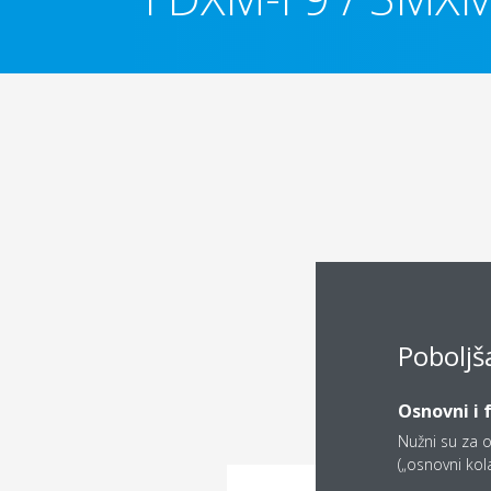
Poboljš
Osnovni i 
Nužni su za o
(„osnovni kolač