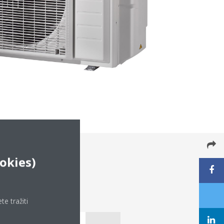
okies)
e tražiti