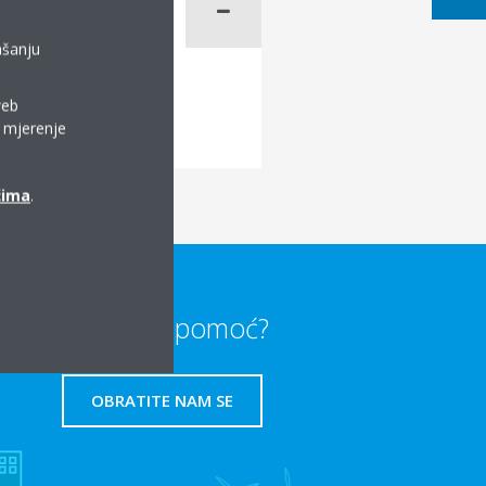
ašanju
web
a mjerenje
ćima
.
Trebate li pomoć?
OBRATITE NAM SE