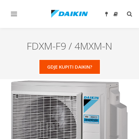
Toggle
Togg
navigation
sear
FDXM-F9 / 4MXM-N
GDJE KUPITI DAIKIN?