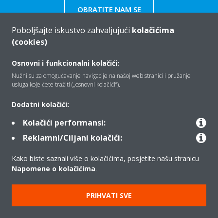
OBRATITE NAM SE
Poboljšajte iskustvo zahvaljujući
kolačićima
(cookies)
Osnovni i funkcionalni kolačići:
Tko smo mi
Nužni su za omogućavanje navigacije na našoj web stranici i pružanje
usluga koje ćete tražiti („osnovni kolačići”).
Rješenja
Dodatni kolačići:
Kolačići performansi:
Reklamni/Ciljani kolačići:
Kontakt
Kako biste saznali više o kolačićima, posjetite našu stranicu
Napomene o kolačićima
.
Proizvodi
PRIHVATI SVE
Copyright © Daikin