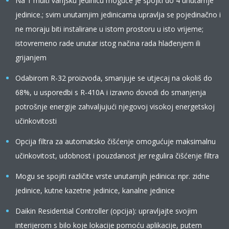
Na 1 multi vanjsku jedinicu moguće je spojiti do 4 unutarnje
jedinice.; svim unutarnjim jedinicama upravlja se pojedinačno i
ne moraju biti instalirane u istom prostoru u isto vrijeme;
istovremeno rade unutar istog načina rada hlađenjem ili
grijanjem
Odabirom R-32 proizvoda, smanjuje se utjecaj na okoliš do
68%, u usporedbi s R-410A i izravno dovodi do smanjenja
potrošnje energije zahvaljujući njegovoj visokoj energetskoj
učinkovitosti
Opcija filtra za automatsko čišćenje omogućuje maksimalnu
učinkovitost, udobnost i pouzdanost jer regulira čišćenje filtra
Mogu se spojiti različite vrste unutarnjih jedinica: npr. zidne
jedinice, kutne kazetne jedinice, kanalne jedinice
Daikin Residential Controller (opcija): upravljajte svojim
interijerom s bilo koje lokacije pomoću aplikacije, putem