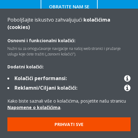
OBRATITE NAM SE
Poboljšajte iskustvo zahvaljujući
kolačićima
(cookies)
Osnovni i funkcionalni kolačići:
Tko smo mi
Nužni su za omogućavanje navigacije na našoj web stranici i pružanje
usluga koje ćete tražiti („osnovni kolačići”).
Rješenja
Dodatni kolačići:
Kolačići performansi:
Reklamni/Ciljani kolačići:
Kontakt
Kako biste saznali više o kolačićima, posjetite našu stranicu
Napomene o kolačićima
.
Proizvodi
PRIHVATI SVE
Copyright © Daikin