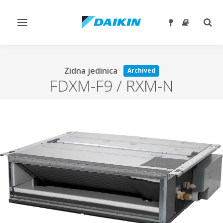
Toggle
Togg
navigation
sear
Zidna jedinica
Archived
FDXM-F9 / RXM-N