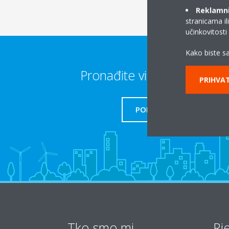
Reklamni/
stranicama il
učinkovitost
Kako biste sa
Pronađite više informacija
PRIHVAT
PODRŠKA
Tko smo mi
Rj