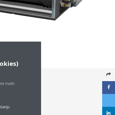
okies)
e tražiti
ašanju