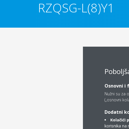
RZQSG-L(8)Y1
Poboljš
Osnovni i 
Nužni su za o
(„osnovni kolač
Dodatni ko
Kolačići 
korisnika na 