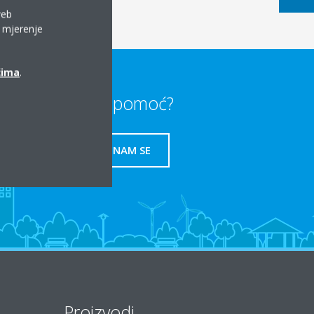
web
a mjerenje
ćima
.
Trebate li pomoć?
OBRATITE NAM SE
Proizvodi