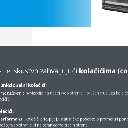
ajte iskustvo zahvaljujući
kolačićima (co
funkcionalni kolačići:
mogućavanje navigacije na našoj web stranici i pružanje usluga koje ćet
ići”).
Documentation
lačići:
performansi:
kolačići prikupljaju statističke podatke o prometu i pon
Sorry, we could not find any documents.
našoj web stranici ili na stranicama trećih strana