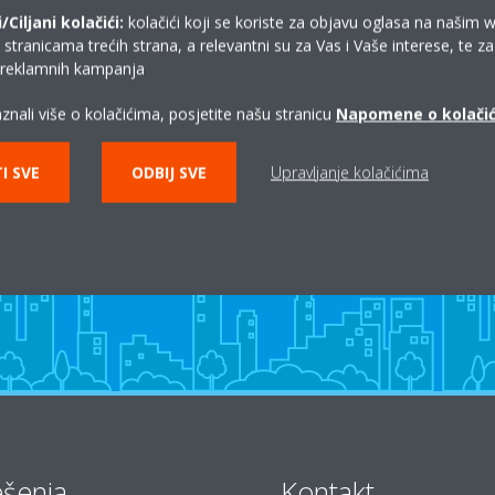
Ciljani kolačići:
kolačići koji se koriste za objavu oglasa na našim 
i stranicama trećih strana, a relevantni su za Vas i Vaše interese, te z
i reklamnih kampanja
znali više o kolačićima, posjetite našu stranicu
Napomene o kolači
Gdje kupiti Daikin?
I SVE
ODBIJ SVE
Upravljanje kolačićima
KONTAKT DAIKIN PARTNERI
ešenja
Kontakt