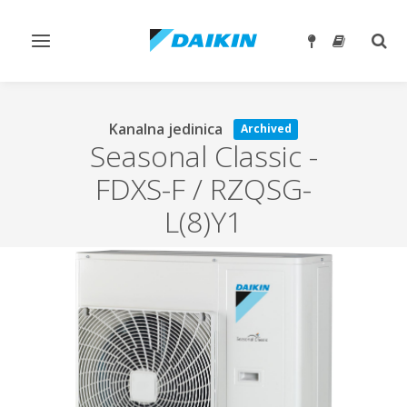
Toggle
Togg
navigation
sear
Kanalna jedinica
Archived
Seasonal Classic
-
FDXS-F / RZQSG-
L(8)Y1