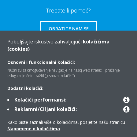
Trebate li pomoć?
OBRATITE NAM SE
Poboljšajte iskustvo zahvaljujući
kolačićima
(cookies)
Osnovni i funkcionalni kolačići:
Tko smo mi
Nužni su za omogućavanje navigacije na našoj web stranici i pružanje
usluga koje ćete tražiti („osnovni kolačići”).
Rješenja
Dodatni kolačići:
Kolačići performansi:
Reklamni/Ciljani kolačići:
Kontakt
Kako biste saznali više o kolačićima, posjetite našu stranicu
Napomene o kolačićima
.
Proizvodi