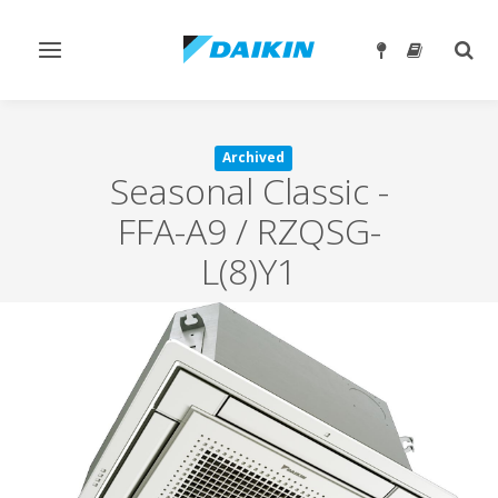
Toggle
Togg
navigation
sear
Archived
Seasonal Classic
-
FFA-A9 / RZQSG-
L(8)Y1