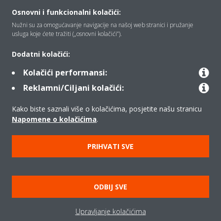
Osnovni i funkcionalni kolačići:
Tko smo mi
Nužni su za omogućavanje navigacije na našoj web stranici i pružanje
usluga koje ćete tražiti („osnovni kolačići”).
Rješenja
Dodatni kolačići:
Kolačići performansi:
Reklamni/Ciljani kolačići:
Kontakt
Kako biste saznali više o kolačićima, posjetite našu stranicu
Napomene o kolačićima
.
Proizvodi
PRIHVATI SVE
Copyright © Daikin
Pravna napomena
Obavijest o kolačićima
ODBIJ SVE
Pravilnik o zaštiti privatnosti podataka
Poslovna etika
Upravljanje kolačićima
Opći uvjeti prodaje
Data Act