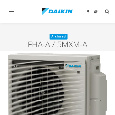
Toggle
Togg
navigation
sear
Archived
FHA-A / 5MXM-A