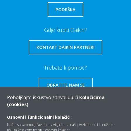
PODRŠKA
Gdje kupiti Daikin?
KONTAKT DAIKIN PARTNERI
Trebate li pomoć?
OBRATITE NAM SE
Poboljšajte iskustvo zahvaljujući
kolačićima
(cookies)
Osnovni i funkcionalni kolačići:
Tko smo mi
Nužni su za omogućavanje navigacije na našoj web stranici i pružanje
usluga koje ćete tražiti („osnovni kolačići”).