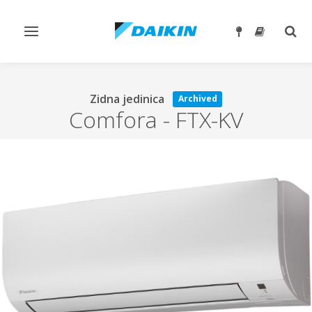
Toggle
Togg
navigation
sear
Zidna jedinica
Archived
Comfora
-
FTX-KV