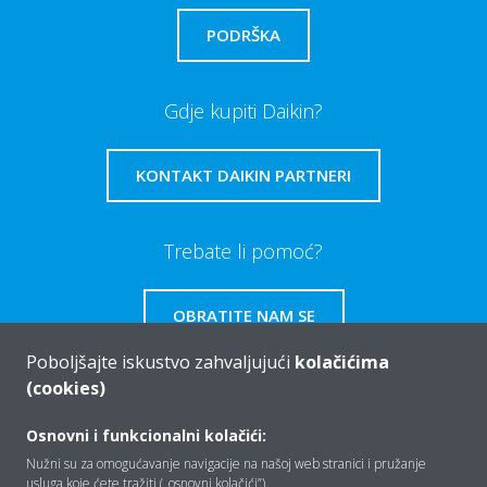
PODRŠKA
Gdje kupiti Daikin?
KONTAKT DAIKIN PARTNERI
Trebate li pomoć?
OBRATITE NAM SE
Poboljšajte iskustvo zahvaljujući
kolačićima
(cookies)
Osnovni i funkcionalni kolačići:
Tko smo mi
Nužni su za omogućavanje navigacije na našoj web stranici i pružanje
usluga koje ćete tražiti („osnovni kolačići”).