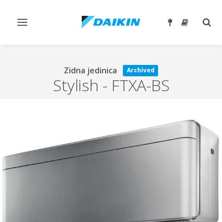
Toggle
Togg
navigation
sear
Zidna jedinica
Archived
Stylish
-
FTXA-BS