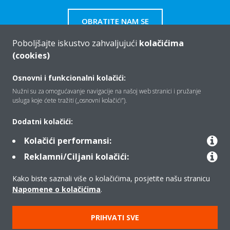
OBRATITE NAM SE
Poboljšajte iskustvo zahvaljujući
kolačićima
(cookies)
Osnovni i funkcionalni kolačići:
Tko smo mi
Nužni su za omogućavanje navigacije na našoj web stranici i pružanje
usluga koje ćete tražiti („osnovni kolačići”).
Rješenja
Dodatni kolačići:
Kolačići performansi:
Reklamni/Ciljani kolačići:
Kontakt
Kako biste saznali više o kolačićima, posjetite našu stranicu
Napomene o kolačićima
.
Proizvodi
PRIHVATI SVE