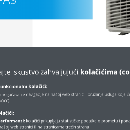
ajte iskustvo zahvaljujući
kolačićima (co
funkcionalni kolačići:
mogućavanje navigacije na našoj web stranici i pružanje usluga koje ćet
ići”).
Documentation
lačići:
performansi:
kolačići prikupljaju statističke podatke o prometu i pon
Sorry, we could not find any documents.
našoj web stranici ili na stranicama trećih strana