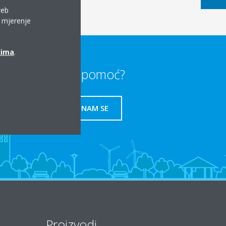
web
a mjerenje
ćima
.
Trebate li pomoć?
OBRATITE NAM SE
Proizvodi