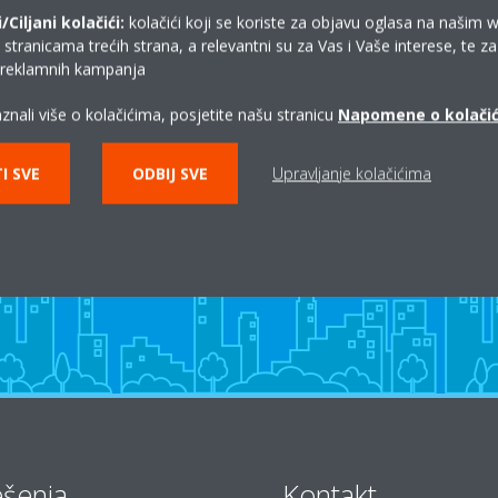
Ciljani kolačići:
kolačići koji se koriste za objavu oglasa na našim 
i stranicama trećih strana, a relevantni su za Vas i Vaše interese, te z
i reklamnih kampanja
znali više o kolačićima, posjetite našu stranicu
Napomene o kolači
Gdje kupiti Daikin?
I SVE
ODBIJ SVE
Upravljanje kolačićima
KONTAKT DAIKIN PARTNERI
ešenja
Kontakt