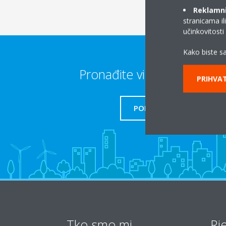
Reklamni/
stranicama il
učinkovitost
Kako biste sa
Pronađite više informacija
PRIHVAT
PODRŠKA
Tko smo mi
Rj