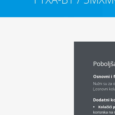
Poboljš
Osnovni i 
Nužni su za o
(„osnovni kolač
Dodatni ko
Kolačići 
korisnika na 