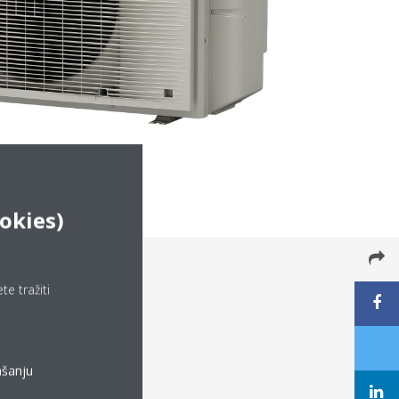
okies)
e tražiti
ašanju