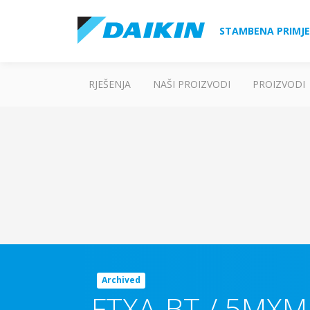
STAMBENA PRIMJ
RJEŠENJA
NAŠI PROIZVODI
PROIZVODI
Archived
FTXA-BT / 5MXM