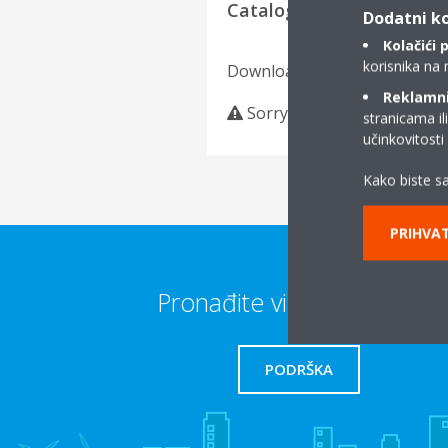
Catalogues
Dodatni ko
Kolačići 
korisnika na 
Download language
Reklamni/
Sorry, we could not find an
stranicama il
učinkovitost
Kako biste sa
PRIHVAT
Pronađite više informacija
PODRŠKA