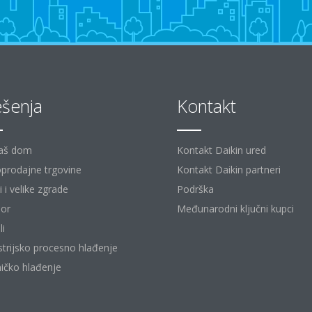
ešenja
Kontakt
aš dom
Kontakt Daikin ured
prodajne trgovine
Kontakt Daikin partneri
 i velike zgrade
Podrška
or
Međunarodni ključni kupci
li
strijsko procesno hlađenje
ičko hlađenje