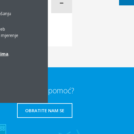
ašanju
web
a mjerenje
ćima
.
Trebate li pomoć?
OBRATITE NAM SE