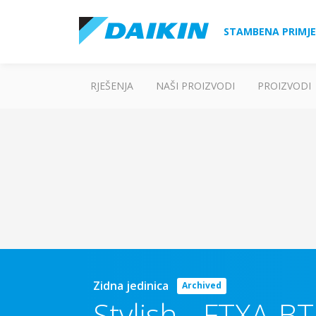
STAMBENA PRIMJ
RJEŠENJA
NAŠI PROIZVODI
PROIZVODI
Zidna jedinica
Archived
Stylish
-
FTXA-BT 