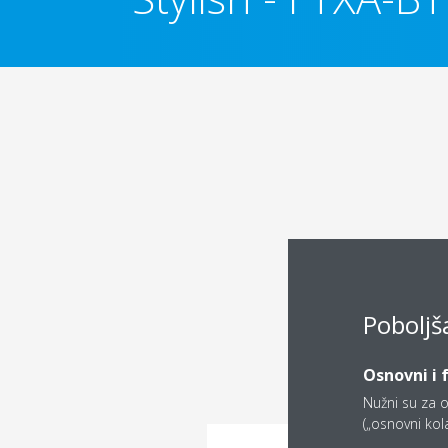
Poboljš
Osnovni i 
Nužni su za o
(„osnovni kolač