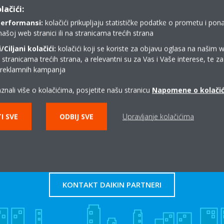
lačići:
performansi:
kolačići prikupljaju statističke podatke o prometu i pon
našoj web stranici ili na stranicama trećih strana
Ciljani kolačići:
kolačići koji se koriste za objavu oglasa na našim 
y documents in this category.
i stranicama trećih strana, a relevantni su za Vas i Vaše interese, te z
i reklamnih kampanja
znali više o kolačićima, posjetite našu stranicu
Napomene o kolači
I SVE
ODBIJ SVE
Upravljanje kolačićima
Gdje kupiti Daikin?
KONTAKT DAIKIN PARTNERI