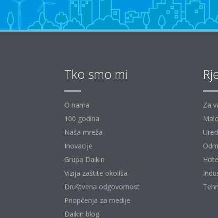
Tko smo mi
Rj
O nama
Za v
100 godina
Malo
Naša mreža
Uredi
Inovacije
Odm
Grupa Daikin
Hote
Vizija zaštite okoliša
Indu
Društvena odgovornost
Tehn
Priopćenja za medije
Daikin blog