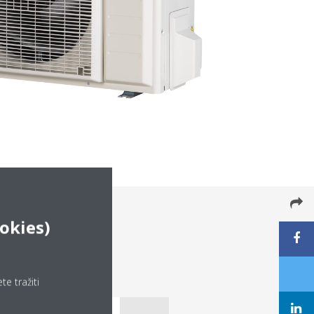
okies)
e tražiti