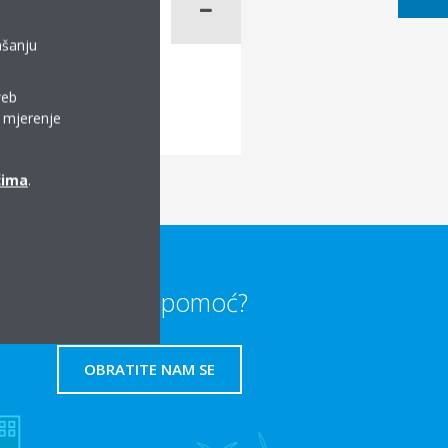
ašanju
web
a mjerenje
ćima
.
Trebate li pomoć?
OBRATITE NAM SE