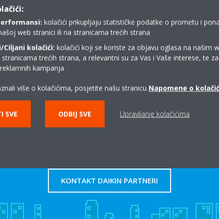
lačići:
performansi:
kolačići prikupljaju statističke podatke o prometu i pon
našoj web stranici ili na stranicama trećih strana
Ciljani kolačići:
kolačići koji se koriste za objavu oglasa na našim 
y documents in this category.
i stranicama trećih strana, a relevantni su za Vas i Vaše interese, te z
i reklamnih kampanja
znali više o kolačićima, posjetite našu stranicu
Napomene o kolači
I SVE
ODBIJ SVE
Upravljanje kolačićima
Gdje kupiti Daikin?
KONTAKT DAIKIN PARTNERI