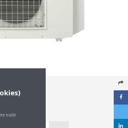
okies)
e tražiti