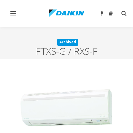
Toggle
Togg
navigation
sear
Archived
FTXS-G / RXS-F