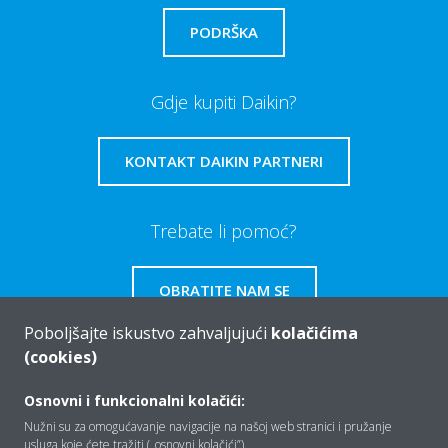
PODRŠKA
Gdje kupiti Daikin?
KONTAKT DAIKIN PARTNERI
Trebate li pomoć?
OBRATITE NAM SE
Poboljšajte iskustvo zahvaljujući
kolačićima
(cookies)
Osnovni i funkcionalni kolačići:
Tko smo mi
Nužni su za omogućavanje navigacije na našoj web stranici i pružanje
usluga koje ćete tražiti („osnovni kolačići”).