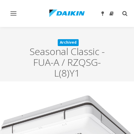
Toggle
Togg
navigation
sear
Archived
Seasonal Classic
-
FUA-A / RZQSG-
L(8)Y1