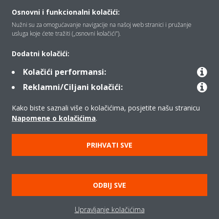
Osnovni i funkcionalni kolačići:
Tko smo mi
Nužni su za omogućavanje navigacije na našoj web stranici i pružanje
usluga koje ćete tražiti („osnovni kolačići”).
Rješenja
Dodatni kolačići:
Kolačići performansi:
Reklamni/Ciljani kolačići:
Kontakt
Kako biste saznali više o kolačićima, posjetite našu stranicu
Napomene o kolačićima
.
Proizvodi
PRIHVATI SVE
Copyright © Daikin
Pravna napomena
Obavijest o kolačićima
ODBIJ SVE
Pravilnik o zaštiti privatnosti podataka
Poslovna etika
Upravljanje kolačićima
Opći uvjeti prodaje
Data Act