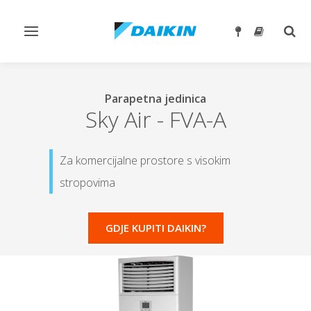
Toggle
Togg
navigation
sear
Parapetna jedinica
Sky Air
-
FVA-A
Za komercijalne prostore s visokim
stropovima
GDJE KUPITI DAIKIN?