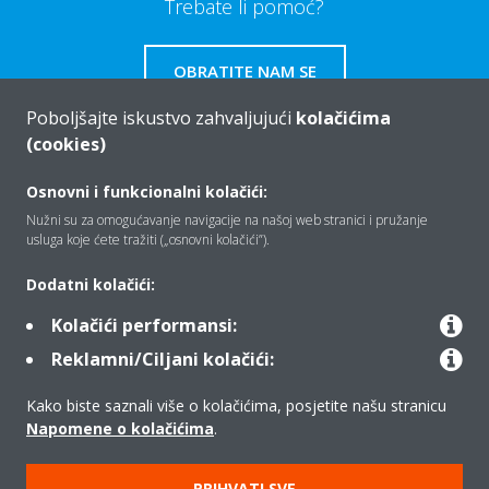
Trebate li pomoć?
OBRATITE NAM SE
Poboljšajte iskustvo zahvaljujući
kolačićima
(cookies)
Osnovni i funkcionalni kolačići:
Tko smo mi
Nužni su za omogućavanje navigacije na našoj web stranici i pružanje
usluga koje ćete tražiti („osnovni kolačići”).
Rješenja
Dodatni kolačići:
Kolačići performansi:
Reklamni/Ciljani kolačići:
Kontakt
Kako biste saznali više o kolačićima, posjetite našu stranicu
Napomene o kolačićima
.
Proizvodi
PRIHVATI SVE