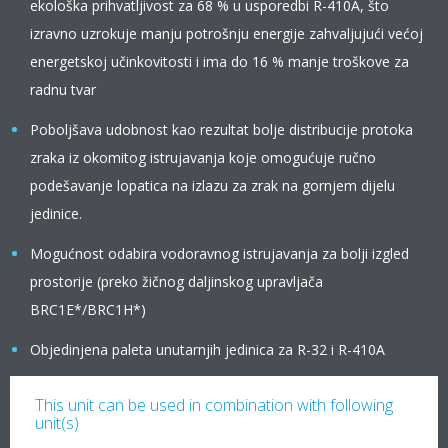
ekološka prihvatljivost za 68 % u usporedbi R-410A, što
izravno uzrokuje manju potrošnju energije zahvaljujući većoj
energetskoj učinkovitosti i ima do 16 % manje troškove za
radnu tvar
Poboljšava udobnost kao rezultat bolje distribucije protoka
zraka iz okomitog istrujavanja koje omogućuje ručno
podešavanje lopatica na izlazu za zrak na gornjem dijelu
jedinice.
Mogućnost odabira vodoravnog istrujavanja za bolji izgled
prostorije (preko žičnog daljinskog upravljača
BRC1E*/BRC1H*)
Objedinjena paleta unutarnjih jedinica za R-32 i R-410A
This unit can be used in combination with following
unit(s)