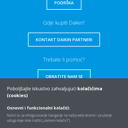
PODRŠKA
Gdje kupiti Daikin?
KONTAKT DAIKIN PARTNERI
Trebate li pomoć?
OBRATITE NAM SE
Poboljšajte iskustvo zahvaljujući
kolačićima
(cookies)
Osnovni i funkcionalni kolačići:
Tko smo mi
Nužni su za omogućavanje navigacije na našoj web stranici i pružanje
usluga koje ćete tražiti („osnovni kolačići”).