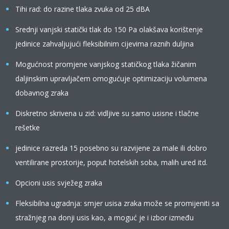
Tihi rad: do razine tlaka zvuka od 25 dBA
Srednji vanjski statički tlak do 150 Pa olakšava korištenje
jedinice zahvaljujući fleksibilnim cijevima raznih duljina
Mogućnost promjene vanjskog statičkog tlaka žičanim
daljinskim upravljačem omogućuje optimizaciju volumena
dobavnog zraka
Diskretno skrivena u zid: vidljive su samo usisne i tlačne
rešetke
jedinice razreda 15 posebno su razvijene za male ili dobro
ventilirane prostorije, poput hotelskih soba, malih ured itd.
Opcioni usis svježeg zraka
Fleksibilna ugradnja: smjer usisa zraka može se promijeniti sa
stražnjeg na donji usis kao, a moguć je i izbor između