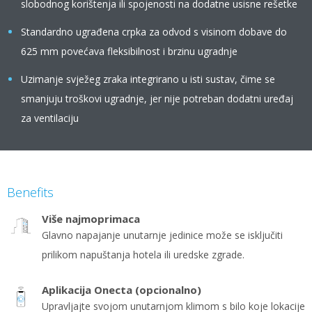
slobodnog korištenja ili spojenosti na dodatne usisne rešetke
Standardno ugrađena crpka za odvod s visinom dobave do
625 mm povećava fleksibilnost i brzinu ugradnje
Uzimanje svježeg zraka integrirano u isti sustav, čime se
smanjuju troškovi ugradnje, jer nije potreban dodatni uređaj
za ventilaciju
Benefits
Više najmoprimaca
Glavno napajanje unutarnje jedinice može se isključiti
prilikom napuštanja hotela ili uredske zgrade.
Aplikacija Onecta (opcionalno)
Upravljajte svojom unutarnjom klimom s bilo koje lokacije