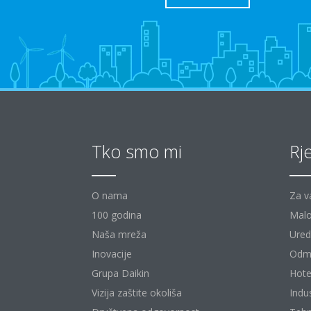
Tko smo mi
Rj
O nama
Za v
100 godina
Malo
Naša mreža
Uredi
Inovacije
Odm
Grupa Daikin
Hote
Vizija zaštite okoliša
Indu