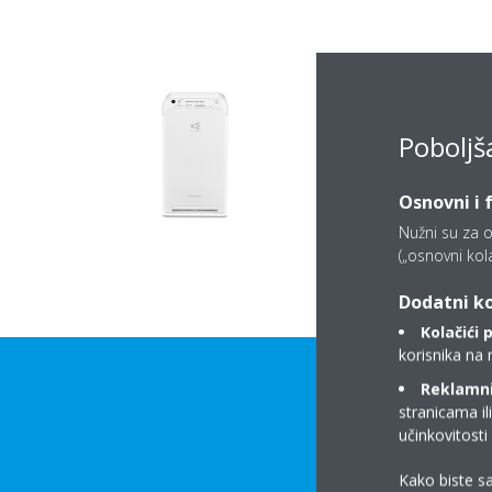
Poboljš
Osnovni i 
Nužni su za o
(„osnovni kolač
Dodatni ko
Kolačići 
korisnika na 
Reklamni/
stranicama il
učinkovitost
Kako biste sa