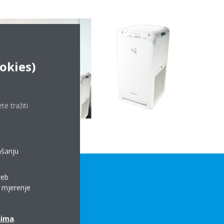
okies)
e tražiti
ašanju
web
a mjerenje
ćima
.