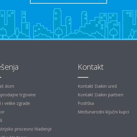
ešenja
Kontakt
aš dom
Kontakt Daikin ured
prodajne trgovine
Kontakt Daikin partneri
 i velike zgrade
Podrška
or
Međunarodni ključni kupci
li
strijsko procesno hlađenje