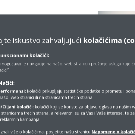
ajte iskustvo zahvaljujući
kolačićima (co
funkcionalni kolačići:
mogućavanje navigacije na našoj web stranici i pružanje usluga koje ćet
ići”).
lačići:
performansi:
kolačići prikupljaju statističke podatke o prometu i pon
našoj web stranici ili na stranicama trećih strana
Ciljani kolačići:
kolačići koji se koriste za objavu oglasa na našim 
i stranicama trećih strana, a relevantni su za Vas i Vaše interese, te z
Technical details
i reklamnih kampanja
znali više o kolačićima, posjetite našu stranicu
Napomene o kolači