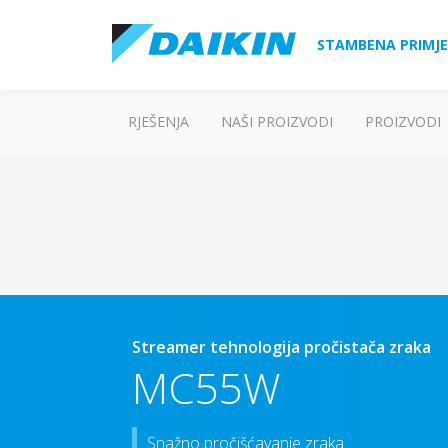
STAMBENA PRIMJ
RJEŠENJA
NAŠI PROIZVODI
PROIZVODI
Streamer tehnologija pročistača zraka
MC55W
Snažno pročišćavanje zraka