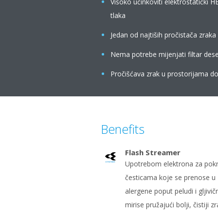
Visoko učinkoviti elektrostatički H
tlaka
Jedan od najtiših pročistača zrak
Nema potrebe mijenjati filtar dese
Pročišćava zrak u prostorijama d
Benefits
Flash Streamer
Upotrebom elektrona za pokre
česticama koje se prenose u 
alergene poput peludi i gljivi
mirise pružajući bolji, čistiji z