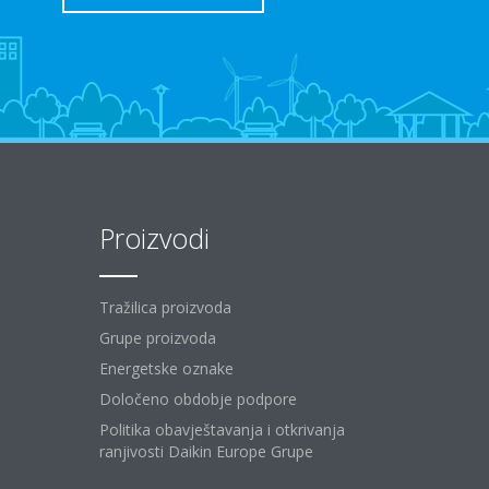
Proizvodi
Tražilica proizvoda
Grupe proizvoda
Energetske oznake
Določeno obdobje podpore
Politika obavještavanja i otkrivanja
ranjivosti Daikin Europe Grupe