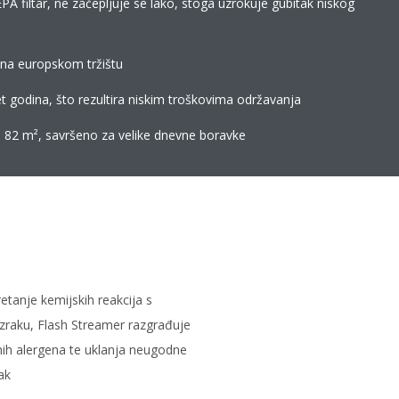
EPA filtar, ne začepljuje se lako, stoga uzrokuje gubitak niskog
a na europskom tržištu
t godina, što rezultira niskim troškovima održavanja
o 82 m², savršeno za velike dnevne boravke
tanje kemijskih reakcija s
zraku, Flash Streamer razgrađuje
čnih alergena te uklanja neugodne
rak