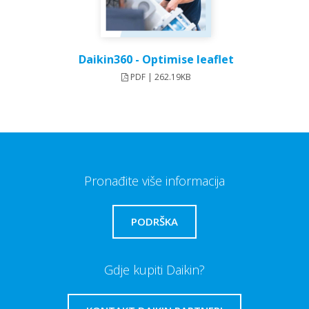
Daikin360 - Optimise leaflet
PDF | 262.19KB
Pronađite više informacija
PODRŠKA
Gdje kupiti Daikin?