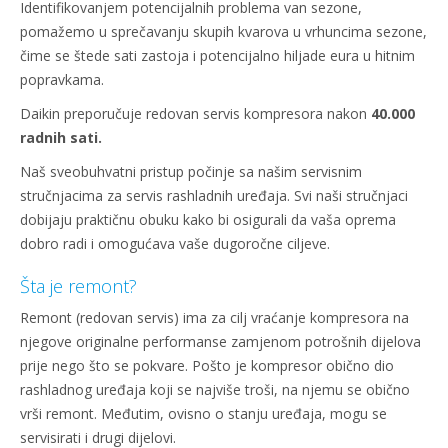
Identifikovanjem potencijalnih problema van sezone,
pomažemo u sprečavanju skupih kvarova u vrhuncima sezone,
čime se štede sati zastoja i potencijalno hiljade eura u hitnim
popravkama.
Daikin preporučuje redovan servis kompresora nakon
40.000
radnih sati.
Naš sveobuhvatni pristup počinje sa našim servisnim
stručnjacima za servis rashladnih uređaja. Svi naši stručnjaci
dobijaju praktičnu obuku kako bi osigurali da vaša oprema
dobro radi i omogućava vaše dugoročne ciljeve.
Šta je remont?
Remont (redovan servis) ima za cilj vraćanje kompresora na
njegove originalne performanse zamjenom potrošnih dijelova
prije nego što se pokvare. Pošto je kompresor obično dio
rashladnog uređaja koji se najviše troši, na njemu se obično
vrši remont. Međutim, ovisno o stanju uređaja, mogu se
servisirati i drugi dijelovi.