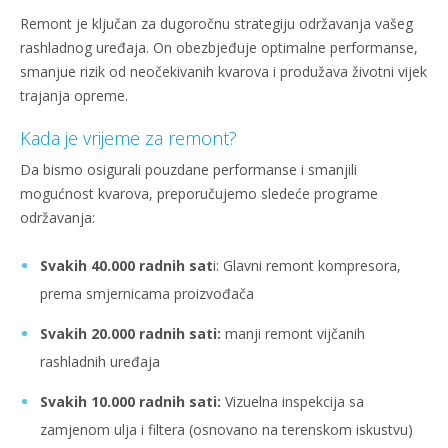
Remont je ključan za dugoročnu strategiju održavanja vašeg
rashladnog uređaja. On obezbjeđuje optimalne performanse,
smanjue rizik od neočekivanih kvarova i produžava životni vijek
trajanja opreme.
Kada je vrijeme za remont?
Da bismo osigurali pouzdane performanse i smanjili
mogućnost kvarova, preporučujemo sledeće programe
održavanja:
Svakih 40.000 radnih sat
i: Glavni remont kompresora,
prema smjernicama proizvođača
Svakih 20.000 radnih sati:
manji remont vijčanih
rashladnih uređaja
Svakih 10.000 radnih sati:
Vizuelna inspekcija sa
zamjenom ulja i filtera (osnovano na terenskom iskustvu)