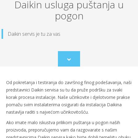
Daikin usluga puštanja u
pogon
Daikin servis je tu za vas
Scroll
to
content
Od pokretanja i testiranja do završnog finog podešavanja, naši
predstavnici Daikin servisa su tu da pruže podršku za svaki
korak procesa instalacije. Naše učinkovite i djelotvorne prakse
pomažu svim instalaterima osigurati da instalacija Daikina
nastavlja raditi s najvećom učinkovitošću.
Ako imate malo iskustva prilikom puštanja u pogon naših
proizvoda, preporučujemo vam da razgovarate s našim
predstavnicima Daikin servisa kako biste dobili temeljitu obuku