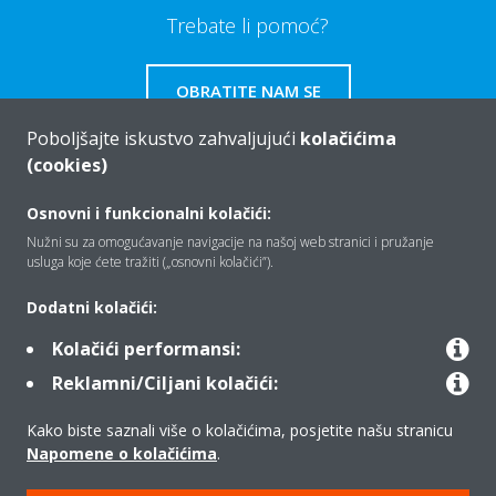
Trebate li pomoć?
OBRATITE NAM SE
Poboljšajte iskustvo zahvaljujući
kolačićima
(cookies)
Osnovni i funkcionalni kolačići:
Tko smo mi
Nužni su za omogućavanje navigacije na našoj web stranici i pružanje
usluga koje ćete tražiti („osnovni kolačići”).
Rješenja
Dodatni kolačići:
Kolačići performansi:
Reklamni/Ciljani kolačići:
Kontakt
Kako biste saznali više o kolačićima, posjetite našu stranicu
Napomene o kolačićima
.
Proizvodi