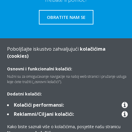
OBRATITE NAM SE
Poboljšajte iskustvo zahvaljujući
kolačićima
Tko smo mi
(cookies)
Osnovni i funkcionalni kolačići:
Rješenja
Nužni su za omogućavanje navigacije na našoj web stranici i pružanje usluga
koje ćete tražiti („osnovni kolačići”).
Dodatni kolačići:
Kontakt
Kolačići performansi:
Reklamni/Ciljani kolačići:
Proizvodi
Kako biste saznali više o kolačićima, posjetite našu stranicu