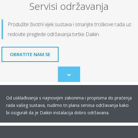
Servisi održavanja
Produžite životni vijek sustava i smanjite troškove rada uz
redovite preglede održavanja tvrtke Daikin.
OBRATITE NAM SE
Scroll
to
content
Od usklađivanja s najnovijim zakonima i propisima do praćenja
rada vašeg sustava, nudimo tri plana servisa održavanja kako
bi osigurali da je Daikin instalacija dobro održavana.