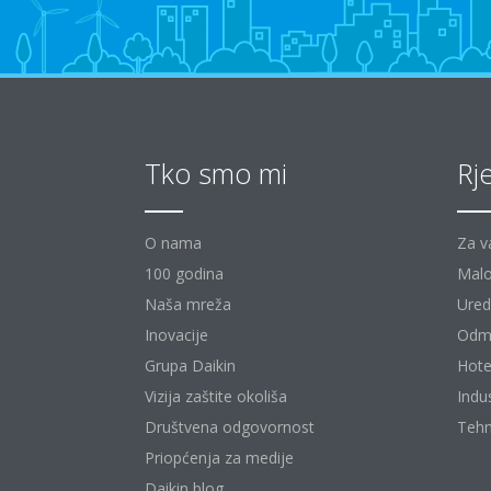
Tko smo mi
Rj
O nama
Za v
100 godina
Malo
Naša mreža
Uredi
Inovacije
Odm
Grupa Daikin
Hote
Vizija zaštite okoliša
Indu
Društvena odgovornost
Tehn
Priopćenja za medije
Daikin blog