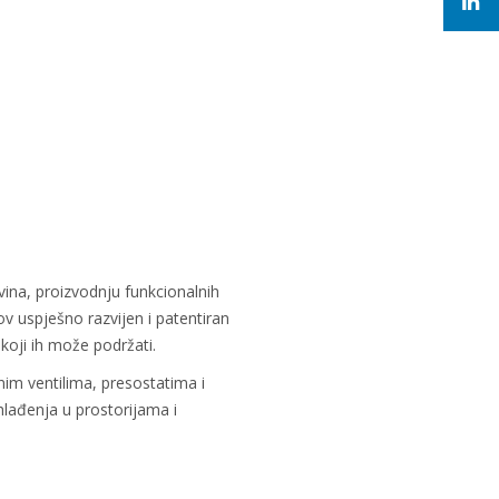
vina, proizvodnju funkcionalnih
ov uspješno razvijen i patentiran
koji ih može podržati.
im ventilima, presostatima i
hlađenja u prostorijama i