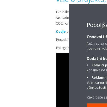
Ekološka održivost, pouzdanost i 
rashladnih uređaja iz palete proi
Poboljš
CO2 i omogućuje mogućnosti op
Ovdje
pročitajte više o R-32 i op
Osnovni i 
Pouzdanost je zajamčena velikim i
Nužni su za o
Energetska učinkovitost je najzani
(„osnovni kolač
Dodatni ko
Kolačići 
korisnika na 
Reklamni/
stranicama il
učinkovitost
Kako biste sa