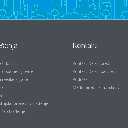
ešenja
Kontakt
aš dom
Kontakt Daikin ured
prodajne trgovine
Kontakt Daikin partneri
 i velike zgrade
Podrška
or
Međunarodni ključni kupci
li
strijsko procesno hlađenje
ičko hlađenje