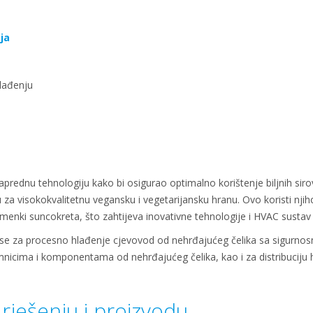
ja
lađenju
prednu tehnologiju kako bi osigurao optimalno korištenje biljnih siro
 za visokokvalitetnu vegansku i vegetarijansku hranu. Ovo koristi njih
menki suncokreta, što zahtijeva inovativne tehnologije i HVAC sustav 
 se za procesno hlađenje cjevovod od nehrđajućeg čelika sa sigurnosn
mnicima i komponentama od nehrđajućeg čelika, kao i za distribuciju 
 rješenju i proizvodu