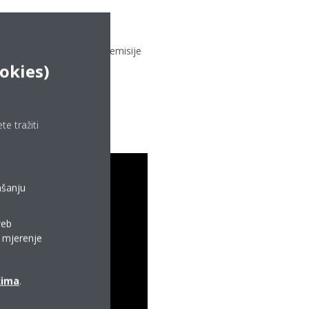
ost je riješena upotrebom
niske izravne i neizravne emisije
okies)
diljem svijeta.
e tražiti
ašanju
web
a mjerenje
ćima
.