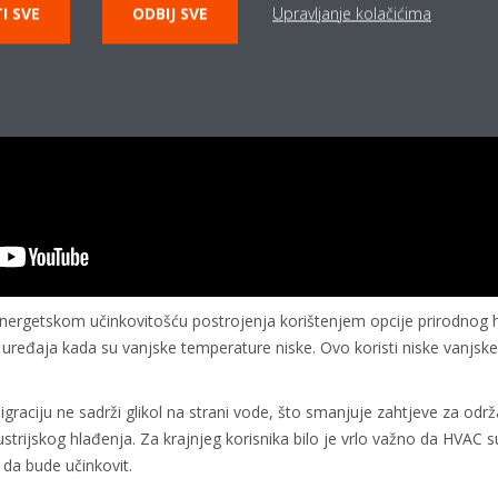
I SVE
ODBIJ SVE
Upravljanje kolačićima
energetskom učinkovitošću postrojenja korištenjem opcije prirodnog 
 uređaja kada su vanjske temperature niske. Ovo koristi niske vanjsk
graciju ne sadrži glikol na strani vode, što smanjuje zahtjeve za održ
strijskog hlađenja. Za krajnjeg korisnika bilo je vrlo važno da HVAC 
 da bude učinkovit.