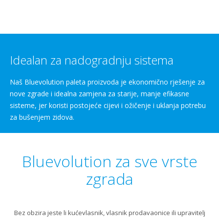
Idealan za nadogradnju sistema
Naš Bluevolution paleta proizvoda je ekonomično rješenje za
nove zgrade i idealna zamjena za starije, manje efikasne
sisteme, jer koristi postojeće cijevi i ožičenje i uklanja potrebu
za bušenjem zidova.
Bluevolution za sve vrste
zgrada
Bez obzira jeste li kućevlasnik, vlasnik prodavaonice ili upravitelj