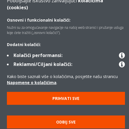
Poboljšajte iskustvo zahvaljujući
kolačićima
Proizvodi
(cookies)
Osnovni i funkcionalni kolačići:
Copyright © Daikin
Nužni su za omogućavanje navigacije na našoj web stranici i pružanje usluga
koje ćete tražiti („osnovni kolačići”).
Pravna napomena
Obavijest o kolačićima
Pravilnik o zaštiti privatnosti podataka
Poslovna etika
Dodatni kolačići:
Opći uvjeti prodaje
Data Act
Kolačići performansi:
Reklamni/Ciljani kolačići:
Kako biste saznali više o kolačićima, posjetite našu stranicu
Napomene o kolačićima
.
PRIHVATI SVE
ODBIJ SVE