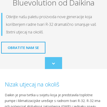
Bluevolution od Daikina
Otkrijte našu paletu proizvoda nove generacije koja
korištenjem radne tvari R-32 dramatično smanjuje vaš
štetni utjecaj na okoliš.
OBRATITE NAM SE
Scroll
to
content
Nizak utjecaj na okoliš
Daikin je prva tvrtka u svijetu koja je predstavila toplotne
pumpe i klimatizacijske uređaje s radnom tvari R-32. R-32 ima
niži potencijal globalnog zatopljenja (GWP) i jednaku snagu