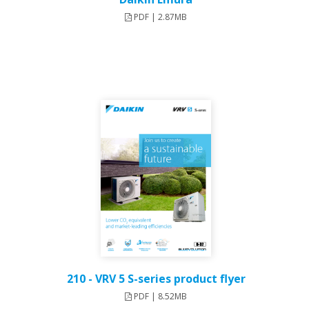
PDF | 2.87MB
210 - VRV 5 S-series product flyer
PDF | 8.52MB