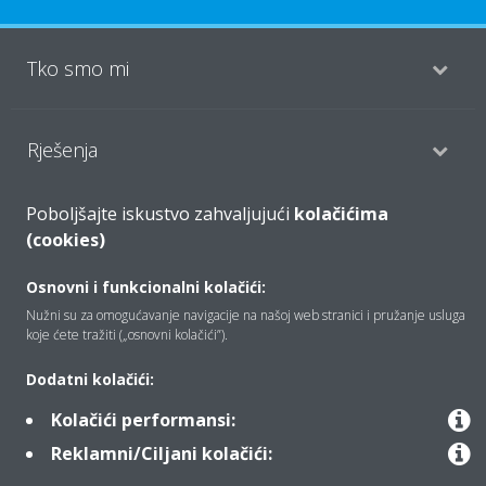
Tko smo mi
Rješenja
Poboljšajte iskustvo zahvaljujući
kolačićima
Kontakt
(cookies)
Osnovni i funkcionalni kolačići:
Proizvodi
Nužni su za omogućavanje navigacije na našoj web stranici i pružanje usluga
koje ćete tražiti („osnovni kolačići”).
Dodatni kolačići:
Copyright © Daikin
Kolačići performansi:
Pravna napomena
Obavijest o kolačićima
Reklamni/Ciljani kolačići:
Pravilnik o zaštiti privatnosti podataka
Poslovna etika