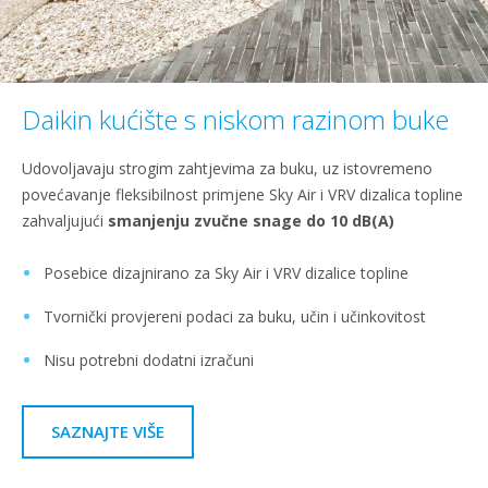
Daikin kućište s niskom razinom buke
Udovoljavaju strogim zahtjevima za buku, uz istovremeno
povećavanje fleksibilnost primjene Sky Air i VRV dizalica topline
zahvaljujući
smanjenju zvučne snage do 10 dB(A)​
Posebice dizajnirano za Sky Air i VRV dizalice topline
Tvornički provjereni podaci za buku, učin i učinkovitost
Nisu potrebni dodatni izračuni
SAZNAJTE VIŠE