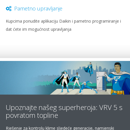
Pametno upravljanje
Kupcima ponudite aplikaciju Daikin i pametno programiranje i
dat ćete im mogućnost upravljanja
Upoznajte našeg superheroja: VRV 5 s
povratom topline
Rješenje za kontrolu klime sljedeće generacije, namjenski