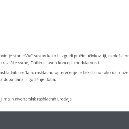
io je stari HVAC sustav kako bi zgradi pružio učinkovitiji, ekološki održi
e u različite svrhe, Daikin je uveo koncept modularnosti.
ashladnih uređaja, rashladno opterećenje je fleksibilno tako da može 
a doba dana ili godišnje doba.
ji malih inverterskik rashladnih uređaja