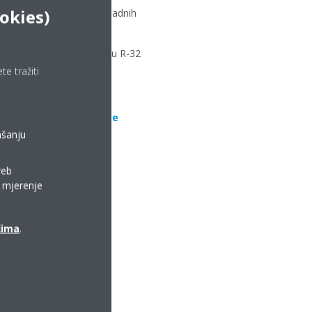
okies)
2 malih inverterskih rashladnih
tehnologije, isporučeni su R-32
e tražiti
-32, nakon kojih su iste
ašanju
 kvalitete i pouzdanosti
web
a mjerenje
ćima
.