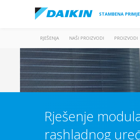
STAMBENA PRIMJ
RJEŠENJA
NAŠI PROIZVODI
PROIZVODI
Rješenje modul
rashladnog uređ