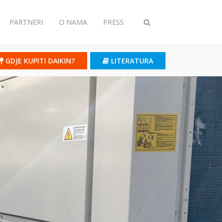
PARTNERI
O NAMA
PRESS
Toggle
search
GDJE KUPITI DAIKIN?
LITERATURA