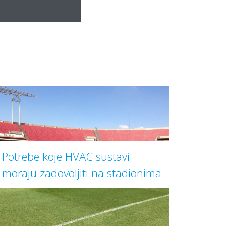
Potrebe koje HVAC sustavi
moraju zadovoljiti na stadionima