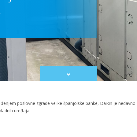
e
Scroll
to
content
ađenjem poslovne zgrade velike španjolske banke, Daikin je nedavno 
hladnih uređaja.