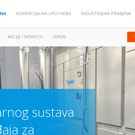
ENA
KOMERCIJALNA UPOTREBA
INDUSTRIJSKA PRIMJENA
AKCIJE I NOVOSTI
SERVIS
arnog sustava
aja za