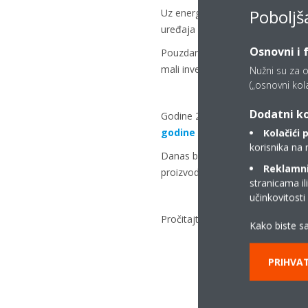
Poboljš
Uz energetsku učinkovitost, brza 
uređaja uvijek je dostupna sa za
Osnovni i 
Pouzdanost je također bila važna
mali inverterski rashladni uređaji.
Nužni su za o
(„osnovni kolač
Dodatni ko
Godine 2018. Daikin je bio rani 
godine slijedile scroll jedini
Kolačići 
korisnika na 
Danas brend Daikin ima najveći br
Reklamni/
proizvoda R-32.
stranicama il
učinkovitost
Pročitajte više
ovdje
o tome da je
Kako biste sa
PRIHVAT