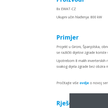
8x EWAT-CZ
Ukupni učin hlađenja: 800 kW
Primjer
Projekt u Gironi, Španjolska, obnov
se različiti dijelovi zgrade korist
Upotrebom 8 malih inverterskih r
svakog dijela zgrade bez obzira n
Pročitajte više
ovdje
o novoj seri
Rješenje