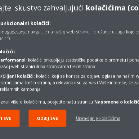
ajte iskustvo zahvaljujući
kolačićima (co
isporuka također je bila važna jer je kupac imao kratak rok. Serija R-3
liha što je omogućilo da projekt bude dovršen na vrijeme.
funkcionalni kolačići:
, a zahvaljujući sveobuhvatnom iskustvu tvrtke Daikin u razvoju R-32 
mogućavanje navigacije na našoj web stranici i pružanje usluga koje ćet
ići”).
lačići:
inovator i upisao se u povijest uvođenjem
prvih rashladnih uređaja R
ce sa slobodnim hlađenjem
, a
2020. dizalica topline R-32
.
performansi:
kolačići prikupljaju statističke podatke o prometu i pon
našoj web stranici ili na stranicama trećih strana
oj instalacija R-32 na svijetu. Ovo je svjedočanstvo iskustva, znanja,
Ciljani kolačići:
kolačići koji se koriste za objavu oglasa na našim 
i stranicama trećih strana, a relevantni su za Vas i Vaše interese, te z
i reklamnih kampanja
 Daikin pionir u razvoju R-32 tehnologije
znali više o kolačićima, posjetite našu stranicu
Napomene o kolači
I SVE
ODBIJ SVE
Upravljanje kolačićima