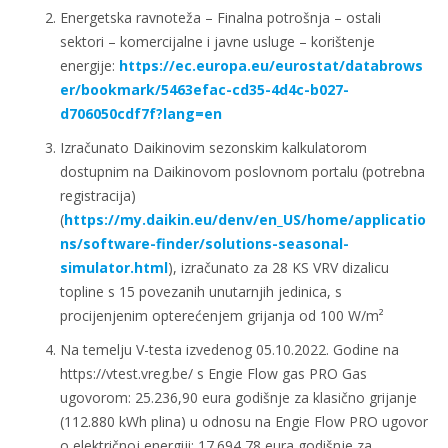
Energetska ravnoteža – Finalna potrošnja – ostali
sektori – komercijalne i javne usluge – korištenje
energije:
https://ec.europa.eu/eurostat/databrows
er/bookmark/5463efac-cd35-4d4c-b027-
d706050cdf7f?lang=en
Izračunato Daikinovim sezonskim kalkulatorom
dostupnim na Daikinovom poslovnom portalu (potrebna
registracija)
(
https://my.daikin.eu/denv/en_US/home/applicatio
ns/software-finder/solutions-seasonal-
simulator.html
), izračunato za 28 KS VRV dizalicu
topline s 15 povezanih unutarnjih jedinica, s
procijenjenim opterećenjem grijanja od 100 W/m²
Na temelju V-testa izvedenog 05.10.2022. Godine na
https://vtest.vreg.be/ s Engie Flow gas PRO Gas
ugovorom: 25.236,90 eura godišnje za klasično grijanje
(112.880 kWh plina) u odnosu na Engie Flow PRO ugovor
o električnoj energiji: 17.694,78 eura godišnje za