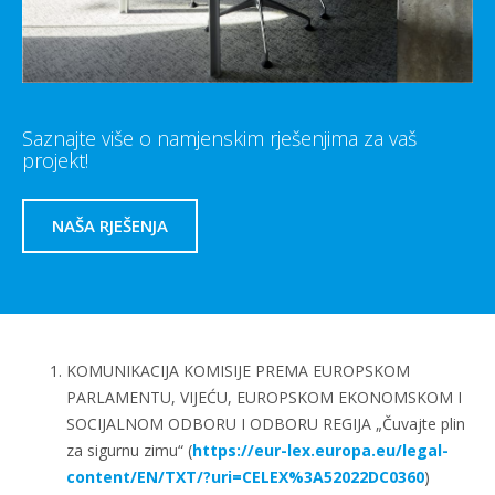
Saznajte više o namjenskim rješenjima za vaš
projekt!
NAŠA RJEŠENJA
KOMUNIKACIJA KOMISIJE PREMA EUROPSKOM
PARLAMENTU, VIJEĆU, EUROPSKOM EKONOMSKOM I
SOCIJALNOM ODBORU I ODBORU REGIJA „Čuvajte plin
za sigurnu zimu“ (
https://eur-lex.europa.eu/legal-
content/EN/TXT/?uri=CELEX%3A52022DC0360
)