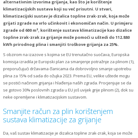
alternativnim izvorima grijanja, kao što je korištenje
klimatizacijskih sustava koji su već prisutni. U stvari,
klimatizacijski sustav je dizalica topline zrak-zrak, koja može
grijati zgrade na vrlo učinkovit i ekonomičan način. U primjeru
zgrade od 600 m², korištenje sustava klimatizacije kao dizalice
topline zrak-zrak za grijanje može pomoći u uštedi do 112.880
kWh prirodnog plina i smanjiti troškove grijanja za 25%.
S obzirom na izazove s kojima se EU trenutačno suočava, Europska
komisija izradila je Europski plan za smanjenje potražnje za plinom (1),
preporučujući državama članicama da dobrovoljno smanje upotrebu
plina za 15% od sada do ožujka 2023. Prema EU, velike uštede mogu
se postići načinom grijanja i hlađenja naših zgrada. Procjenjuje se da
se gotovo 30% poslovnih zgrada u EU još uvijek grije plinom (2), dok su
neke opremljene i klimatizacijskim sustavom.
Smanjite račun za plin korištenjem
sustava klimatizacije za grijanje
Da, vaš sustav klimatizacije je dizalica topline zrak-zrak, koja se može