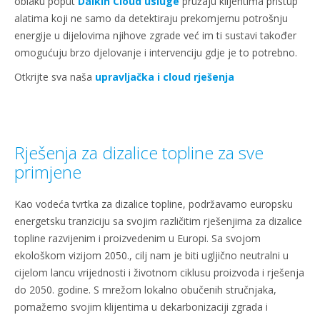
oblaku poput
Daikin Cloud usluge
pružaju klijentima pristup
alatima koji ne samo da detektiraju prekomjernu potrošnju
energije u dijelovima njihove zgrade već im ti sustavi također
omogućuju brzo djelovanje i intervenciju gdje je to potrebno.
Otkrijte sva naša
upravljačka i cloud rješenja
Rješenja za dizalice topline za sve
primjene
Kao vodeća tvrtka za dizalice topline, podržavamo europsku
energetsku tranziciju sa svojim različitim rješenjima za dizalice
topline razvijenim i proizvedenim u Europi. Sa svojom
ekološkom vizijom 2050., cilj nam je biti ugljično neutralni u
cijelom lancu vrijednosti i životnom ciklusu proizvoda i rješenja
do 2050. godine. S mrežom lokalno obučenih stručnjaka,
pomažemo svojim klijentima u dekarbonizaciji zgrada i