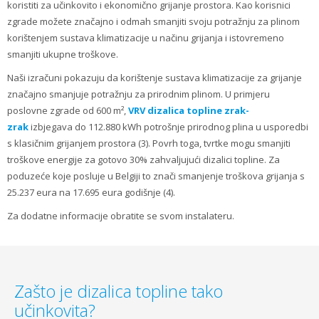
koristiti za učinkovito i ekonomično grijanje prostora. Kao korisnici
zgrade možete značajno i odmah smanjiti svoju potražnju za plinom
korištenjem sustava klimatizacije u načinu grijanja i istovremeno
smanjiti ukupne troškove.
Naši izračuni pokazuju da korištenje sustava klimatizacije za grijanje
značajno smanjuje potražnju za prirodnim plinom. U primjeru
poslovne zgrade od 600 m²,
VRV dizalica topline zrak-
zrak
izbjegava do 112.880 kWh potrošnje prirodnog plina u usporedbi
s klasičnim grijanjem prostora (3). Povrh toga, tvrtke mogu smanjiti
troškove energije za gotovo 30% zahvaljujući dizalici topline. Za
poduzeće koje posluje u Belgiji to znači smanjenje troškova grijanja s
25.237 eura na 17.695 eura godišnje (4).
Za dodatne informacije obratite se svom instalateru.
Zašto je dizalica topline tako
učinkovita?