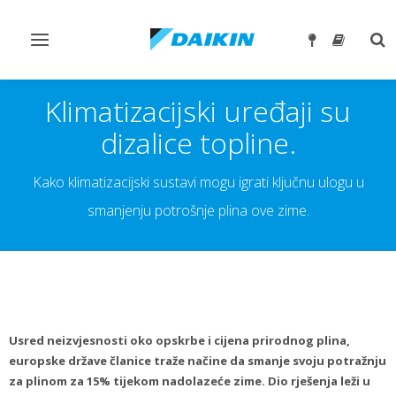
Toggle
Tog
navigation
sea
Klimatizacijski uređaji su
dizalice topline.
Kako klimatizacijski sustavi mogu igrati ključnu ulogu u
smanjenju potrošnje plina ove zime.
Usred neizvjesnosti oko opskrbe i cijena prirodnog plina,
europske države članice traže načine da smanje svoju potražnju
za plinom za 15% tijekom nadolazeće zime. Dio rješenja leži u