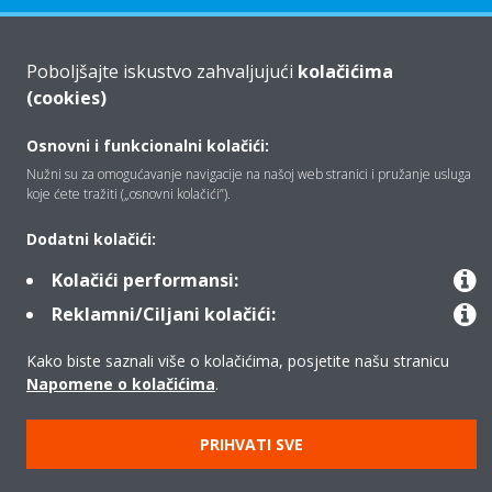
Tko smo mi
Poboljšajte iskustvo zahvaljujući
kolačićima
(cookies)
Rješenja
Osnovni i funkcionalni kolačići:
Nužni su za omogućavanje navigacije na našoj web stranici i pružanje usluga
koje ćete tražiti („osnovni kolačići”).
Kontakt
Dodatni kolačići:
Kolačići performansi:
Proizvodi
Reklamni/Ciljani kolačići:
Kako biste saznali više o kolačićima, posjetite našu stranicu
Napomene o kolačićima
.
Copyright © Daikin
Pravna napomena
Obavijest o kolačićima
PRIHVATI SVE
Pravilnik o zaštiti privatnosti podataka
Poslovna etika
Opći uvjeti prodaje
Data Act