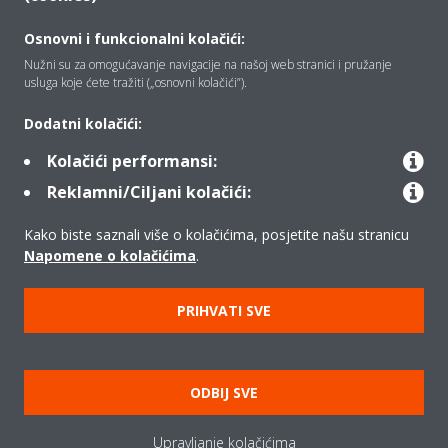
Osnovni i funkcionalni kolačići:
Tko smo mi
Nužni su za omogućavanje navigacije na našoj web stranici i pružanje
usluga koje ćete tražiti („osnovni kolačići”).
Rješenja
Dodatni kolačići:
Kolačići performansi:
Reklamni/Ciljani kolačići:
Kontakt
Kako biste saznali više o kolačićima, posjetite našu stranicu
Napomene o kolačićima
.
Proizvodi
PRIHVATI SVE
Copyright © Daikin
Pravna napomena
Obavijest o kolačićima
ODBIJ SVE
Pravilnik o zaštiti privatnosti podataka
Poslovna etika
Upravljanje kolačićima
Opći uvjeti prodaje
Data Act