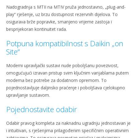
Nadogradnja s MTII na MTIV pruža jednostavno, „plug-and-
play“ rješenje, uz brzu dostupnost rezervnih dijelova. To
osigurava brže popravke, smanjeno vrijeme zastoja i
besprijekoran kontinuitet rada.
Potpuna kompatibilnost s Daikin „on
Site“
Moderni upravljački sustavi nude poboljšanu povezivost,
omogućujući izravan pristup svim ključnim varijablama putem
modema bez potrebe za dodatnom opremom. To
pojednostavljuje daljinsko praćenje i poboljšava cjelokupno
upravljanje sustavom.
Pojednostavite odabir
Odabir pravog kompleta za naknadnu ugradnju jednostavan je
i intuitivan, s rješenjima prilagođenim specifičnim operativnim
zahtjevima. To osigurava nesmetan prijelaz i maksimizira