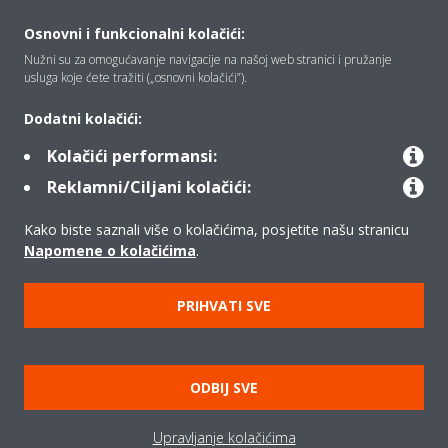
Osnovni i funkcionalni kolačići:
Nužni su za omogućavanje navigacije na našoj web stranici i pružanje
Tko smo mi
usluga koje ćete tražiti („osnovni kolačići”).
Dodatni kolačići:
Rješenja
Kolačići performansi:
Reklamni/Ciljani kolačići:
Kontakt
Kako biste saznali više o kolačićima, posjetite našu stranicu
Napomene o kolačićima
.
Proizvodi
PRIHVATI SVE
Copyright © Daikin
ODBIJ SVE
Pravna napomena
Obavijest o kolačićima
Pravilnik o zaštiti privatnosti podataka
Poslovna etika
Upravljanje kolačićima