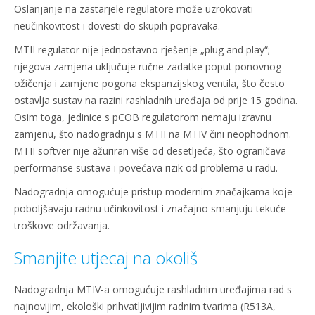
Oslanjanje na zastarjele regulatore može uzrokovati
neučinkovitost i dovesti do skupih popravaka.
MTII regulator nije jednostavno rješenje „plug and play“;
njegova zamjena uključuje ručne zadatke poput ponovnog
ožičenja i zamjene pogona ekspanzijskog ventila, što često
ostavlja sustav na razini rashladnih uređaja od prije 15 godina.
Osim toga, jedinice s pCOB regulatorom nemaju izravnu
zamjenu, što nadogradnju s MTII na MTIV čini neophodnom.
MTII softver nije ažuriran više od desetljeća, što ograničava
performanse sustava i povećava rizik od problema u radu.
Nadogradnja omogućuje pristup modernim značajkama koje
poboljšavaju radnu učinkovitost i značajno smanjuju tekuće
troškove održavanja.
Smanjite utjecaj na okoliš
Nadogradnja MTIV-a omogućuje rashladnim uređajima rad s
najnovijim, ekološki prihvatljivijim radnim tvarima (R513A,