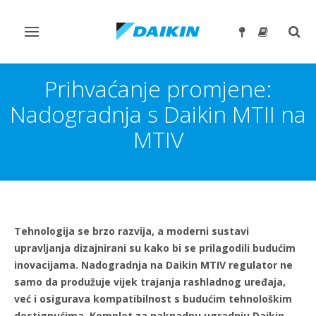
Toggle
Togg
navigation
sear
Prihvaćanje promjene:
Nadogradnja s Daikin MTII na
MTIV
Tehnologija se brzo razvija, a moderni sustavi
upravljanja dizajnirani su kako bi se prilagodili budućim
inovacijama. Nadogradnja na Daikin MTIV regulator ne
samo da produžuje vijek trajanja rashladnog uređaja,
već i osigurava kompatibilnost s budućim tehnološkim
dostignućima. Komplet za naknadnu ugradnju Daikin